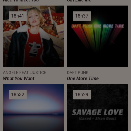
18h41
18h41
18h37
18h37
ANGELE FEAT. JUSTICE
DAFT PUNK
What You Want
One More Time
18h32
18h32
18h29
18h29