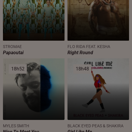
STROMAE
FLO RIDA FEAT. KESHA
Papaoutai
Right Round
18h52
18h52
18h48
18h48
MYLES SMITH
BLACK EYED PEAS & SHAKIRA
Nice To Meet You
Girl Like Me