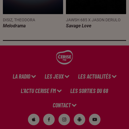
DISIZ, THEODORA
JAWSH 685 X JASON DERULO
Melodrama
Savage Love
LA RADIO
LES JEUX
LES ACTUALITÉS
L'ACTU CERISE FM
LES SORTIES DU 68
CONTACT