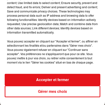
ZINÉDINE ZIDANE OFFICIELLEMENT NOMMÉ SÉLECTIONNEUR
content; Use limited data to select content; Ensure security, prevent and
DES BLEUS
detect fraud, and fix errors; Deliver and present advertising and content;
Save and communicate privacy choices. These technologies may
process personal data such as IP address and browsing data to offer
following functionalities: Identify devices based on information actively
LES DERNIERS TITRES DIFFUSÉS
requested; Use precise geolocation data; Match and combine data from
other data sources; Link different devices; Identify devices based on
information transmitted automatically.
Date
Vous pouvez accepter en cliquant sur "Accepter et fermer", ou affiner en
sélectionnant les finalités et/ou partenaires dans "Gérer mes choix".
Vous pouvez également refuser en cliquant sur "Continuer sans
accepter". Vos préférences ne s'appliqueront que pour ce site. Vous
pouvez mettre à jour vos choix, ou retirer votre consentement à tout
Heure
moment via le lien "Gérer les cookies" situé en bas de chaque page.
Accepter et fermer
Rechercher
Gérer mes choix