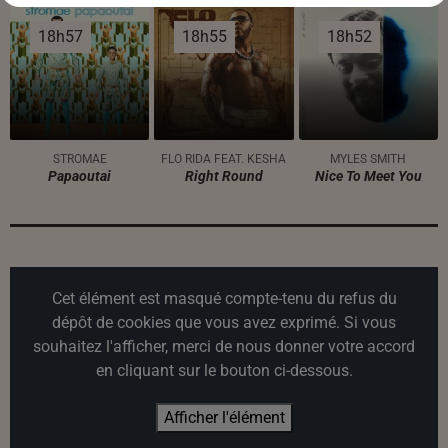
18h57
18h57
18h55
18h55
18h52
18h52
STROMAE
FLO RIDA FEAT. KESHA
MYLES SMITH
Papaoutai
Right Round
Nice To Meet You
Cet élément est masqué compte-tenu du refus du
dépôt de cookies que vous avez exprimé. Si vous
souhaitez l'afficher, merci de nous donner votre accord
en cliquant sur le bouton ci-dessous.
Afficher l'élément