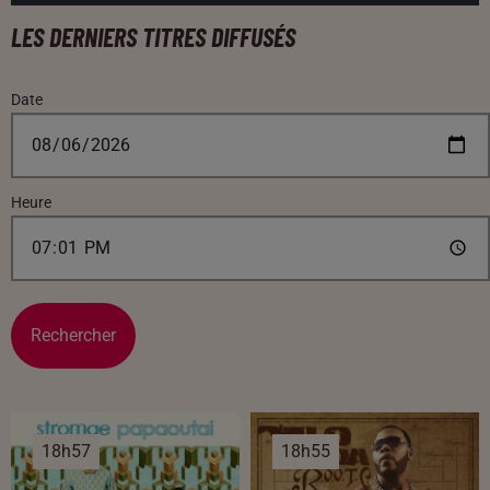
LES DERNIERS TITRES DIFFUSÉS
Date
Heure
Rechercher
18h57
18h57
18h55
18h55