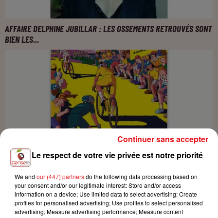
AFFAIRE DELPHINE JUBILLAR : LES OSSEMENTS RETROUVÉS SONT
BIEN LES...
Continuer sans accepter
Le respect de votre vie privée est notre priorité
TOUR DE FRANCE EN ALSACE : L’ÉTAPE HAUT-RHIN A ENFLAMMÉ
We and
our (447) partners
do the following data processing based on
your consent and/or our legitimate interest: Store and/or access
LE WEEK-END !
information on a device; Use limited data to select advertising; Create
profiles for personalised advertising; Use profiles to select personalised
advertising; Measure advertising performance; Measure content