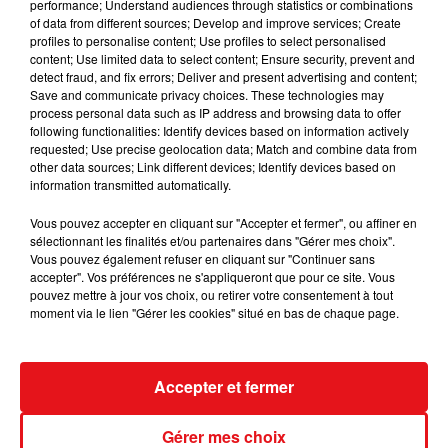
performance; Understand audiences through statistics or combinations
of data from different sources; Develop and improve services; Create
profiles to personalise content; Use profiles to select personalised
content; Use limited data to select content; Ensure security, prevent and
detect fraud, and fix errors; Deliver and present advertising and content;
Save and communicate privacy choices. These technologies may
process personal data such as IP address and browsing data to offer
following functionalities: Identify devices based on information actively
requested; Use precise geolocation data; Match and combine data from
other data sources; Link different devices; Identify devices based on
information transmitted automatically.
DÉPARTS EN VACANCES : ATTENTION À L'ARNAQUE AU PNEU CREVÉ
Vous pouvez accepter en cliquant sur "Accepter et fermer", ou affiner en
SUR LES...
sélectionnant les finalités et/ou partenaires dans "Gérer mes choix".
Vous pouvez également refuser en cliquant sur "Continuer sans
accepter". Vos préférences ne s'appliqueront que pour ce site. Vous
pouvez mettre à jour vos choix, ou retirer votre consentement à tout
moment via le lien "Gérer les cookies" situé en bas de chaque page.
Accepter et fermer
Gérer mes choix