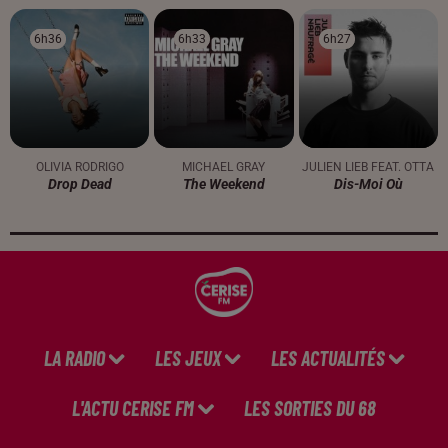
6h36
6h36
6h33
6h33
6h27
6h27
OLIVIA RODRIGO
MICHAEL GRAY
JULIEN LIEB FEAT. OTTA
Drop Dead
The Weekend
Dis-Moi Où
LA RADIO
LES JEUX
LES ACTUALITÉS
L'ACTU CERISE FM
LES SORTIES DU 68