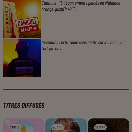
Canicule : 16 départements placés en vigilance
orange, jusqu'à 42°C...
Incendies : la Gironde sous haute surveillance, un
fort pic de...
TITRES DIFFUSÉS
20h50
20h50
20h47
20h47
20h44
20h44