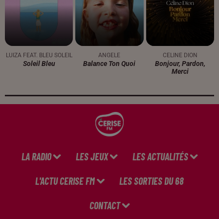
LUIZA FEAT. BLEU SOLEIL
ANGELE
CELINE DION
Soleil Bleu
Balance Ton Quoi
Bonjour, Pardon,
Merci
LA RADIO
LES JEUX
LES ACTUALITÉS
L'ACTU CERISE FM
LES SORTIES DU 68
CONTACT