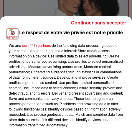
Continuer sans accepter
Le respect de votre vie privée est notre priorité
We and
our (447) partners
do the following data processing based on
your consent and/or our legitimate interest: Store and/or access
AMINE SUR CERISE FM ! EMISSION SPÉCIALE
information on a device; Use limited data to select advertising; Create
profiles for personalised advertising; Use profiles to select personalised
advertising; Measure advertising performance; Measure content
performance; Understand audiences through statistics or combinations
of data from different sources; Develop and improve services; Create
profiles to personalise content; Use profiles to select personalised
content; Use limited data to select content; Ensure security, prevent and
detect fraud, and fix errors; Deliver and present advertising and content;
Save and communicate privacy choices. These technologies may
process personal data such as IP address and browsing data to offer
following functionalities: Identify devices based on information actively
requested; Use precise geolocation data; Match and combine data from
other data sources; Link different devices; Identify devices based on
information transmitted automatically.