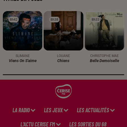
8h42
8h42
8h38
8h38
8h33
8h33
SLIMANE
LOUANE
CHRISTOPHE MAE
Viens On S'aime
Chiens
Belle Demoiselle
LA RADIO
LES JEUX
LES ACTUALITÉS
L'ACTU CERISE FM
LES SORTIES DU 68