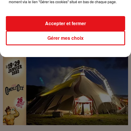
moment via le lien "Gérer les cookies" situé en bas de chaque page.
Lieu
Triangle
68330
Huningue
Accepter et fermer
11e Festival Compli'cité
Gérer mes choix
Organisateur
https://www.ville-
huningue.fr/fr/festival-complicite/