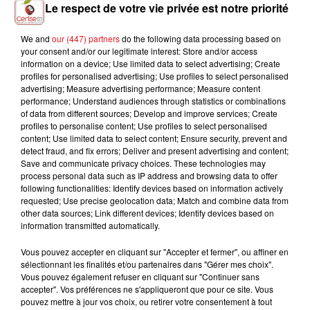
Le respect de votre vie privée est notre priorité
Ajouter à votre calendrier
We and
our (447) partners
do the following data processing based on
your consent and/or our legitimate interest: Store and/or access
information on a device; Use limited data to select advertising; Create
du
19 janvier 2023 à 19h00
profiles for personalised advertising; Use profiles to select personalised
Date
advertising; Measure advertising performance; Measure content
au
19 janvier 2023 à 20h15
performance; Understand audiences through statistics or combinations
of data from different sources; Develop and improve services; Create
profiles to personalise content; Use profiles to select personalised
content; Use limited data to select content; Ensure security, prevent and
du
22 janvier 2023 à 17h30
detect fraud, and fix errors; Deliver and present advertising and content;
Date
Save and communicate privacy choices. These technologies may
au
22 janvier 2023 à 18h45
process personal data such as IP address and browsing data to offer
following functionalities: Identify devices based on information actively
requested; Use precise geolocation data; Match and combine data from
other data sources; Link different devices; Identify devices based on
Payant
information transmitted automatically.
Tarif
Adultes 13€ / jeunes 10€ (billet réduit
Vous pouvez accepter en cliquant sur "Accepter et fermer", ou affiner en
sur internet)
sélectionnant les finalités et/ou partenaires dans "Gérer mes choix".
Vous pouvez également refuser en cliquant sur "Continuer sans
accepter". Vos préférences ne s'appliqueront que pour ce site. Vous
pouvez mettre à jour vos choix, ou retirer votre consentement à tout
Sous chapiteau place Chérin face au