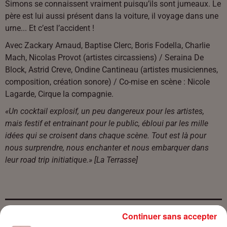
Simons se connaissent vraiment puisqu’ils sont jumeaux. Le
père est lui aussi présent dans la voiture, il voyage dans une
urne... Et c’est l’accident !
Avec Zackary Arnaud, Baptise Clerc, Boris Fodella, Charlie
Mach, Nicolas Provot (artistes circassiens) / Seraina De
Block, Astrid Creve, Ondine Cantineau (artistes musiciennes,
composition, création sonore) / Co-mise en scène : Nicole
Lagarde, Cirque la compagnie.
«Un cocktail explosif, un peu dangereux pour les artistes,
mais festif et entrainant pour le public, ébloui par les mille
idées qui se croisent dans chaque scène. Tout est là pour
nous surprendre, nous enchanter et nous embarquer dans
leur road trip initiatique.» [La Terrasse]
Continuer sans accepter