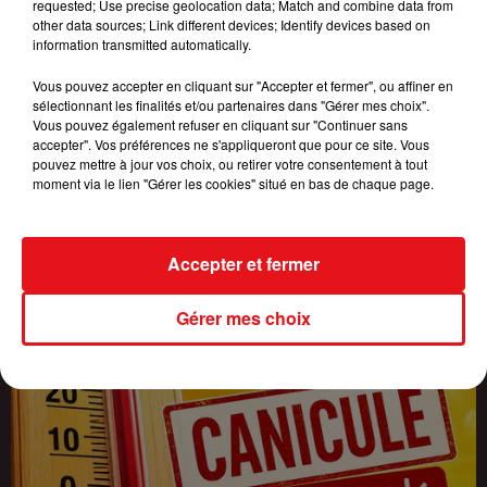
requested; Use precise geolocation data; Match and combine data from
other data sources; Link different devices; Identify devices based on
information transmitted automatically.
Vous pouvez accepter en cliquant sur "Accepter et fermer", ou affiner en
INCENDIES : 184 PERSONNES INTERPELLÉES DEPUIS DÉBUT
sélectionnant les finalités et/ou partenaires dans "Gérer mes choix".
Vous pouvez également refuser en cliquant sur "Continuer sans
JUILLET, DES...
accepter". Vos préférences ne s'appliqueront que pour ce site. Vous
pouvez mettre à jour vos choix, ou retirer votre consentement à tout
moment via le lien "Gérer les cookies" situé en bas de chaque page.
Accepter et fermer
Gérer mes choix