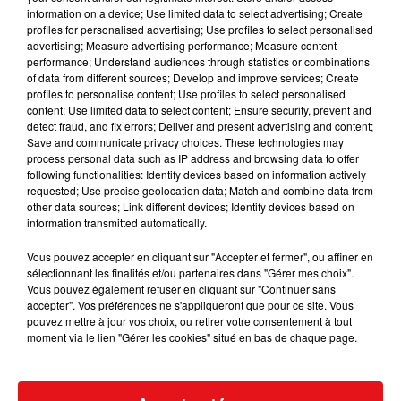
Prix : De 26€ à 32€
information on a device; Use limited data to select advertising; Create
profiles for personalised advertising; Use profiles to select personalised
advertising; Measure advertising performance; Measure content
performance; Understand audiences through statistics or combinations
Espace Dollfus et Noack 20a rue Jean
of data from different sources; Develop and improve services; Create
Lieu
de La Fontaine
profiles to personalise content; Use profiles to select personalised
content; Use limited data to select content; Ensure security, prevent and
68390
SAUSHEIM
detect fraud, and fix errors; Deliver and present advertising and content;
Save and communicate privacy choices. These technologies may
process personal data such as IP address and browsing data to offer
ED&N
following functionalities: Identify devices based on information actively
Organisateur
requested; Use precise geolocation data; Match and combine data from
03 89 46 83 90
other data sources; Link different devices; Identify devices based on
information transmitted automatically.
Vous pouvez accepter en cliquant sur "Accepter et fermer", ou affiner en
sélectionnant les finalités et/ou partenaires dans "Gérer mes choix".
Vous pouvez également refuser en cliquant sur "Continuer sans
accepter". Vos préférences ne s'appliqueront que pour ce site. Vous
pouvez mettre à jour vos choix, ou retirer votre consentement à tout
moment via le lien "Gérer les cookies" situé en bas de chaque page.