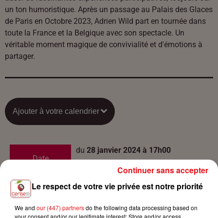
un ton humoristique. Après un passage au Palais des Glaces
de Paris en Octobre 2023, Adrien Wild part en tournée dans
toute la France et la Belgique avec son spectacle. Un
véritable moment magique de convivialité et d'émotions à
partager.
Ajouter à votre calendrier
du
28 janvier 2024 à 17h00
Date
au
28 janvier 2024 à 18h30
Continuer sans accepter
Le respect de votre vie privée est notre priorité
Payant
We and
our (447) partners
do the following data processing based on
Tarif
your consent and/or our legitimate interest: Store and/or access