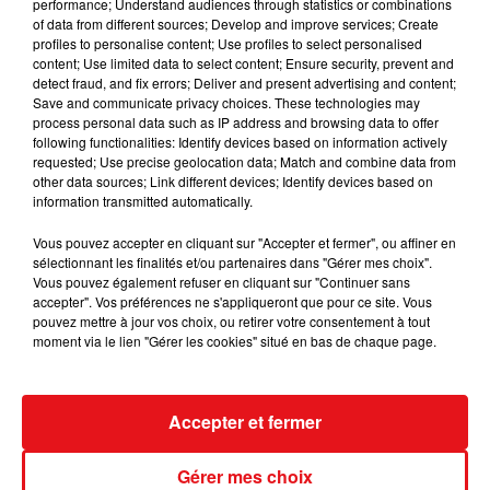
performance; Understand audiences through statistics or combinations
of data from different sources; Develop and improve services; Create
profiles to personalise content; Use profiles to select personalised
content; Use limited data to select content; Ensure security, prevent and
detect fraud, and fix errors; Deliver and present advertising and content;
Save and communicate privacy choices. These technologies may
process personal data such as IP address and browsing data to offer
following functionalities: Identify devices based on information actively
requested; Use precise geolocation data; Match and combine data from
other data sources; Link different devices; Identify devices based on
information transmitted automatically.
Vous pouvez accepter en cliquant sur "Accepter et fermer", ou affiner en
sélectionnant les finalités et/ou partenaires dans "Gérer mes choix".
Vous pouvez également refuser en cliquant sur "Continuer sans
accepter". Vos préférences ne s'appliqueront que pour ce site. Vous
pouvez mettre à jour vos choix, ou retirer votre consentement à tout
moment via le lien "Gérer les cookies" situé en bas de chaque page.
INCENDIES : 184 PERSONNES INTERPELLÉES DEPUIS DÉBUT
Accepter et fermer
JUILLET, DES...
Gérer mes choix