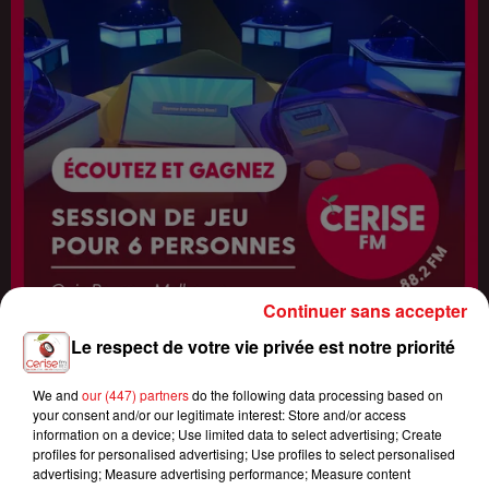
Continuer sans accepter
Le respect de votre vie privée est notre priorité
Fin : 14 août 2026
ÉCOUTEZ CERISE FM ET GAGNEZ VOTRE SESSION DE JEU QUIZ
ROOM ENTRE...
We and
our (447) partners
do the following data processing based on
your consent and/or our legitimate interest: Store and/or access
information on a device; Use limited data to select advertising; Create
profiles for personalised advertising; Use profiles to select personalised
advertising; Measure advertising performance; Measure content