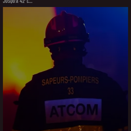
JUSQU'À 42°C...