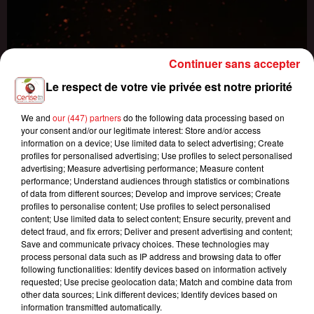
Continuer sans accepter
Le respect de votre vie privée est notre priorité
We and
our (447) partners
do the following data processing based on
your consent and/or our legitimate interest: Store and/or access
information on a device; Use limited data to select advertising; Create
profiles for personalised advertising; Use profiles to select personalised
advertising; Measure advertising performance; Measure content
performance; Understand audiences through statistics or combinations
of data from different sources; Develop and improve services; Create
profiles to personalise content; Use profiles to select personalised
content; Use limited data to select content; Ensure security, prevent and
detect fraud, and fix errors; Deliver and present advertising and content;
Save and communicate privacy choices. These technologies may
process personal data such as IP address and browsing data to offer
following functionalities: Identify devices based on information actively
requested; Use precise geolocation data; Match and combine data from
other data sources; Link different devices; Identify devices based on
information transmitted automatically.
INCENDIES : 184 PERSONNES INTERPELLÉES DEPUIS DÉBUT