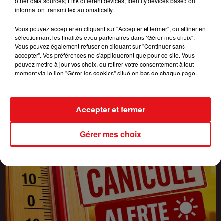
other data sources; Link different devices; Identify devices based on
information transmitted automatically.
INCENDIES : 184 PERSONNES INTERPELLÉES DEPUIS DÉBUT
Vous pouvez accepter en cliquant sur "Accepter et fermer", ou affiner en
sélectionnant les finalités et/ou partenaires dans "Gérer mes choix".
JUILLET, DES...
Vous pouvez également refuser en cliquant sur "Continuer sans
accepter". Vos préférences ne s'appliqueront que pour ce site. Vous
pouvez mettre à jour vos choix, ou retirer votre consentement à tout
moment via le lien "Gérer les cookies" situé en bas de chaque page.
Accepter et fermer
Gérer mes choix