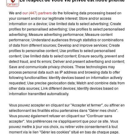
We and
our (447) partners
do the following data processing based on
your consent and/or our legitimate interest: Store and/or access
information on a device; Use limited data to select advertising; Create
profiles for personalised advertising; Use profiles to select personalised
advertising; Measure advertising performance; Measure content
performance; Understand audiences through statistics or combinations
of data from different sources; Develop and improve services; Create
profiles to personalise content; Use profiles to select personalised
content; Use limited data to select content; Ensure security, prevent and
INCENDIES : 184 PERSONNES INTERPELLÉES DEPUIS DÉBUT
detect fraud, and fix errors; Deliver and present advertising and content;
JUILLET, DES...
Save and communicate privacy choices. These technologies may
process personal data such as IP address and browsing data to offer
following functionalities: Identify devices based on information actively
requested; Use precise geolocation data; Match and combine data from
other data sources; Link different devices; Identify devices based on
information transmitted automatically.
Vous pouvez accepter en cliquant sur "Accepter et fermer", ou affiner en
sélectionnant les finalités et/ou partenaires dans "Gérer mes choix".
Vous pouvez également refuser en cliquant sur "Continuer sans
accepter". Vos préférences ne s'appliqueront que pour ce site. Vous
pouvez mettre à jour vos choix, ou retirer votre consentement à tout
moment via le lien "Gérer les cookies" situé en bas de chaque page.