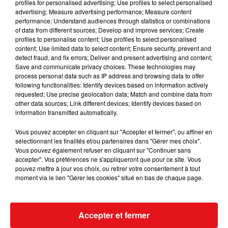
profiles for personalised advertising; Use profiles to select personalised
INCENDIES : 184 PERSONNES INTERPELLÉES DEPUIS DÉBUT
advertising; Measure advertising performance; Measure content
JUILLET, DES...
performance; Understand audiences through statistics or combinations
of data from different sources; Develop and improve services; Create
profiles to personalise content; Use profiles to select personalised
content; Use limited data to select content; Ensure security, prevent and
detect fraud, and fix errors; Deliver and present advertising and content;
Save and communicate privacy choices. These technologies may
process personal data such as IP address and browsing data to offer
following functionalities: Identify devices based on information actively
requested; Use precise geolocation data; Match and combine data from
other data sources; Link different devices; Identify devices based on
information transmitted automatically.
Vous pouvez accepter en cliquant sur "Accepter et fermer", ou affiner en
sélectionnant les finalités et/ou partenaires dans "Gérer mes choix".
Vous pouvez également refuser en cliquant sur "Continuer sans
accepter". Vos préférences ne s'appliqueront que pour ce site. Vous
pouvez mettre à jour vos choix, ou retirer votre consentement à tout
moment via le lien "Gérer les cookies" situé en bas de chaque page.
Accepter et fermer