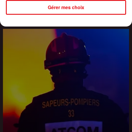
Gérer mes choix
CANICULE : 16 DÉPARTEMENTS PLACÉS EN VIGILANCE ORANGE,
JUSQU'À 42°C...