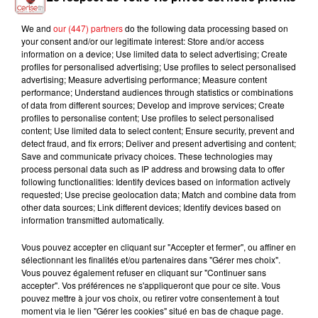
We and
our (447) partners
do the following data processing based on
your consent and/or our legitimate interest: Store and/or access
information on a device; Use limited data to select advertising; Create
Parc des Expositions de Colmar,
profiles for personalised advertising; Use profiles to select personalised
Lieu
Avenue de la Foire aux Vins
advertising; Measure advertising performance; Measure content
68000
Colmar
performance; Understand audiences through statistics or combinations
of data from different sources; Develop and improve services; Create
profiles to personalise content; Use profiles to select personalised
content; Use limited data to select content; Ensure security, prevent and
Organisateur
Parc des Expositions de Colmar
detect fraud, and fix errors; Deliver and present advertising and content;
Save and communicate privacy choices. These technologies may
process personal data such as IP address and browsing data to offer
following functionalities: Identify devices based on information actively
requested; Use precise geolocation data; Match and combine data from
other data sources; Link different devices; Identify devices based on
information transmitted automatically.
Vous pouvez accepter en cliquant sur "Accepter et fermer", ou affiner en
sélectionnant les finalités et/ou partenaires dans "Gérer mes choix".
Vous pouvez également refuser en cliquant sur "Continuer sans
accepter". Vos préférences ne s'appliqueront que pour ce site. Vous
pouvez mettre à jour vos choix, ou retirer votre consentement à tout
moment via le lien "Gérer les cookies" situé en bas de chaque page.