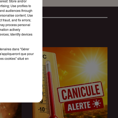
erest: Store and/or
tising; Use profiles to
tand audiences through
personalise content; Use
 fraud, and fix errors;
 may process personal
mation actively
vices; Identify devices
rtenaires dans "Gérer
s'appliqueront que pour
les cookies" situé en