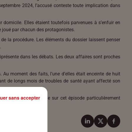
 septembre 2024, l’accusé conteste toute implication dans
 domicile. Elles étaient toutefois parvenues à s’enfuir en
e joué par chacun des protagonistes.
 de la procédure. Les éléments du dossier laissent penser
.
iprésente dans les débats. Les deux affaires sont proches
Au moment des faits, l’une d’elles était enceinte de huit
rant de longs mois de troubles de santé ayant affecté son
uer sans accepter
 définitivement la page sur cet épisode particulièrement