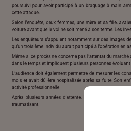
poursuivi pour avoir participé à un braquage à main armé
cette attaque.
Selon l’enquête, deux femmes, une mère et sa fille, avaie
voiture avant que le vol ne soit mené à son terme. Les in
Les enquêteurs s’appuient notamment sur des images de vi
qu’un troisième individu aurait participé à l’opération en 
Même si ce procès ne concerne pas l’attentat du marché d
dans le temps et impliquent plusieurs personnes évoluant
L’audience doit également permettre de mesurer les consé
mois et avait dû être hospitalisée après sa fuite. Son e
activité professionnelle.
Après plusieurs années d’attente, les victimes espèrent
traumatisant.