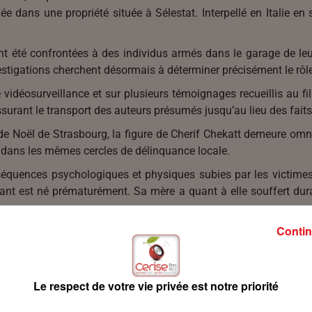
e dans une propriété située à Sélestat. Interpellé en Italie en
nt été confrontées à des individus armés dans le garage de leur
vestigations cherchent désormais à déterminer précisément le rôl
déosurveillance et sur plusieurs témoignages recueillis au fil
assurant le transport des auteurs présumés jusqu’au lieu des faits
e Noël de Strasbourg, la figure de Cherif Chekatt demeure omn
 dans les mêmes cercles de délinquance locale.
quences psychologiques et physiques subies par les victimes. 
nfant est né prématurément. Sa mère a quant à elle souffert du
Contin
 que ce procès apportera des réponses et permettra de tourner
Le respect de votre vie privée est notre priorité