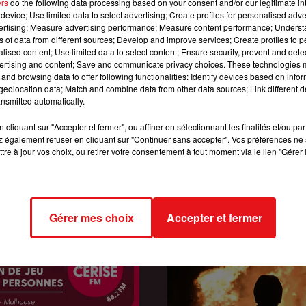
ers
do the following data processing based on your consent and/or our legitimate int
device; Use limited data to select advertising; Create profiles for personalised adver
vertising; Measure advertising performance; Measure content performance; Unders
ns of data from different sources; Develop and improve services; Create profiles to 
alised content; Use limited data to select content; Ensure security, prevent and detect
ertising and content; Save and communicate privacy choices. These technologies
and browsing data to offer following functionalities: Identify devices based on infor
eolocation data; Match and combine data from other data sources; Link different de
nsmitted automatically.
cliquant sur "Accepter et fermer", ou affiner en sélectionnant les finalités et/ou pa
 également refuser en cliquant sur "Continuer sans accepter". Vos préférences ne 
tre à jour vos choix, ou retirer votre consentement à tout moment via le lien "Gérer 
Gérer mes choix
Accepter et fermer