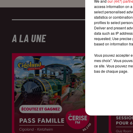
We and
our (447) partn
access information on a 
select personalised ad
statistics or combinatio
profiles to select person
Deliver and present adv
data such as IP address 
A LA UNE
requested; Use precise g
based on information tra
Vous pouvez accepter en 
mes choix". Vous pouvez
ce site. Vous pouvez met
bas de chaque page.