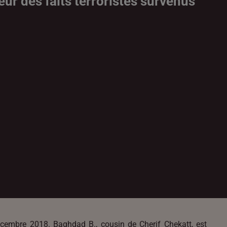
ur des faits terroristes survenus
décembre 2018. Baghdad B., cousin de Cherif Chekatt, est