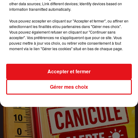
other data sources; Link different devices; Identify devices based on
information transmitted automatically.
Vous pouvez accepter en cliquant sur "Accepter et fermer", ou affiner en
INCENDIES : 184 PERSONNES INTERPELLÉES DEPUIS DÉBUT
sélectionnant les finalités et/ou partenaires dans "Gérer mes choix".
JUILLET, DES...
Vous pouvez également refuser en cliquant sur "Continuer sans
accepter". Vos préférences ne s'appliqueront que pour ce site. Vous
pouvez mettre à jour vos choix, ou retirer votre consentement à tout
moment via le lien "Gérer les cookies" situé en bas de chaque page.
Accepter et fermer
Gérer mes choix