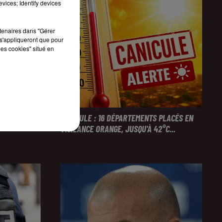
vices; Identify devices
rtenaires dans "Gérer
s'appliqueront que pour
les cookies" situé en
NTERPELLÉES
CANICULE : 16 DÉPARTEMENTS PLACÉS EN
VIGILANCE ORANGE, JUSQU'À 42°C...