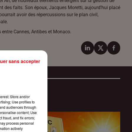
vel An, de nouveaux éléments émergent sur la gestion de
t des faits. Son époux,
Jacques Moretti
, aujourd’hui placé
 pourrait avoir des répercussions sur le plan civil,
ale.
s entre
Cannes
,
Antibes
et
Monaco
.
uer sans accepter
erest: Store and/or
tising; Use profiles to
tand audiences through
personalise content; Use
 fraud, and fix errors;
 may process personal
mation actively