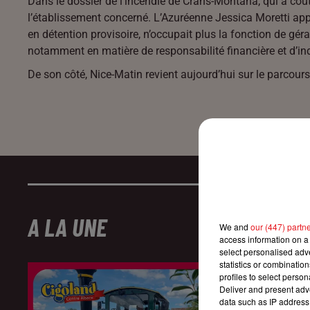
Dans le dossier de l’incendie de Crans-Montana, qui a coû
l’établissement concerné. L’Azuréenne
Jessica Moretti
app
en détention provisoire, n’occupait plus la fonction de gér
notamment en matière de responsabilité financière et d’in
De son côté,
Nice-Matin
revient aujourd’hui sur le parcou
A LA UNE
We and
our (447) partn
access information on a 
select personalised ad
statistics or combinatio
profiles to select person
Deliver and present adv
data such as IP address 