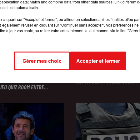
eolocation data; Match and combine data from other data sources; Link different de
nsmitted automatically.
cliquant sur "Accepter et fermer", ou affiner en sélectionnant les finalités et/ou pa
 également refuser en cliquant sur "Continuer sans accepter". Vos préférences ne 
tre à jour vos choix, ou retirer votre consentement à tout moment via le lien "Gérer 
Gérer mes choix
Accepter et fermer
INCENDIES : 184 PERSONNES I
2026
RISE FM ET GAGNEZ VOTRE
DEPUIS DÉBUT JUILLET, DES...
JEU QUIZ ROOM ENTRE...