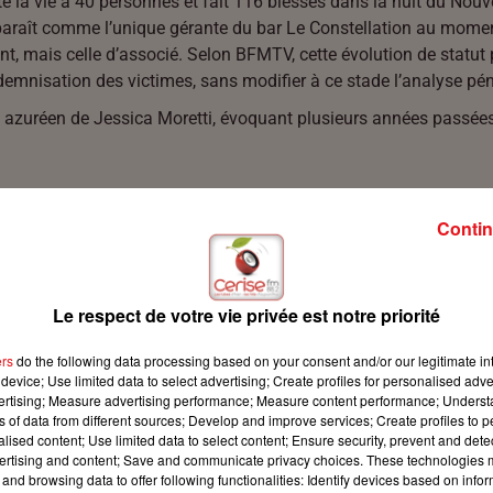
té la vie à 40 personnes et fait 116 blessés dans la nuit du Nou
araît comme l’unique gérante du bar Le Constellation au momen
ant, mais celle d’associé. Selon
BFMTV
, cette évolution de statut
demnisation des victimes, sans modifier à ce stade l’analyse pén
rs azuréen de Jessica Moretti, évoquant plusieurs années passée
Contin
Le respect de votre vie privée est notre priorité
ers
do the following data processing based on your consent and/or our legitimate int
device; Use limited data to select advertising; Create profiles for personalised adver
vertising; Measure advertising performance; Measure content performance; Unders
ns of data from different sources; Develop and improve services; Create profiles to 
alised content; Use limited data to select content; Ensure security, prevent and detect
ertising and content; Save and communicate privacy choices. These technologies
and browsing data to offer following functionalities: Identify devices based on infor