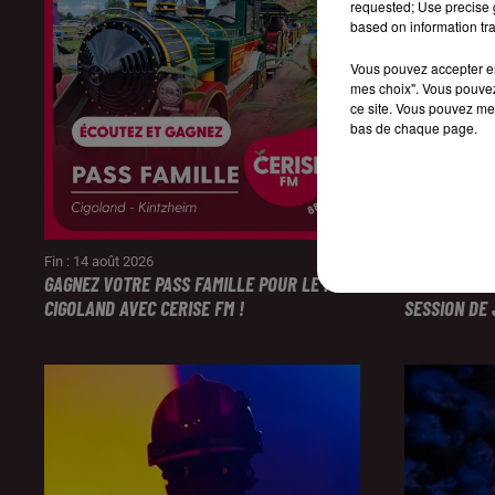
requested; Use precise g
based on information tra
Vous pouvez accepter en 
mes choix". Vous pouvez
ce site. Vous pouvez met
bas de chaque page.
Fin : 14 août 2026
Fin : 14 août 
GAGNEZ VOTRE PASS FAMILLE POUR LE PARC
ÉCOUTEZ CE
CIGOLAND AVEC CERISE FM !
SESSION DE 