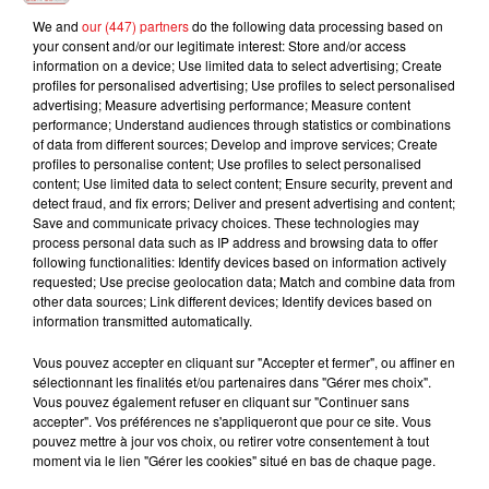
Date
au
20 mai 2026 à 22h00
We and
our (447) partners
do the following data processing based on
your consent and/or our legitimate interest: Store and/or access
information on a device; Use limited data to select advertising; Create
profiles for personalised advertising; Use profiles to select personalised
advertising; Measure advertising performance; Measure content
Payant
Tarif
performance; Understand audiences through statistics or combinations
De 35€ à 42€
of data from different sources; Develop and improve services; Create
profiles to personalise content; Use profiles to select personalised
content; Use limited data to select content; Ensure security, prevent and
detect fraud, and fix errors; Deliver and present advertising and content;
Save and communicate privacy choices. These technologies may
20a rue Jean de La Fontaine
Lieu
process personal data such as IP address and browsing data to offer
68390
Sausheim
following functionalities: Identify devices based on information actively
requested; Use precise geolocation data; Match and combine data from
other data sources; Link different devices; Identify devices based on
information transmitted automatically.
Espace Dollfus et Noack
Organisateur
Vous pouvez accepter en cliquant sur "Accepter et fermer", ou affiner en
https://www.eden-
sélectionnant les finalités et/ou partenaires dans "Gérer mes choix".
sausheim.com/bernard-werber
Vous pouvez également refuser en cliquant sur "Continuer sans
accepter". Vos préférences ne s'appliqueront que pour ce site. Vous
pouvez mettre à jour vos choix, ou retirer votre consentement à tout
moment via le lien "Gérer les cookies" situé en bas de chaque page.