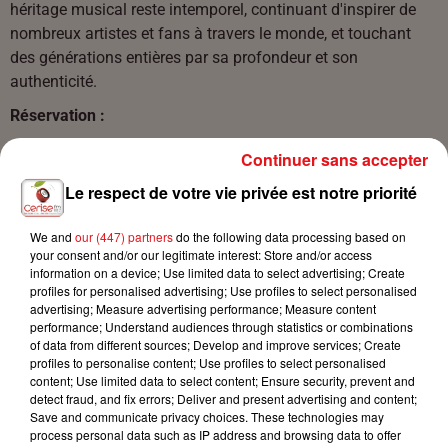
héritage musical reste intemporel, continuant d'inspirer de
nombreux artistes et fans à travers le monde, et touchant
des générations entières par sa profondeur et son
authenticité.
Réservation :
https://www.eden-sausheim.com/legende-balavoine
Continuer sans accepter
dans les points de ventes habituels
Le respect de votre vie privée est notre priorité
par téléphone au
03 89 46 83 90
au guichet de l'Ed&n sur
les heures d'ouverture
s
We and
our (447) partners
do the following data processing based on
your consent and/or our legitimate interest: Store and/or access
information on a device; Use limited data to select advertising; Create
profiles for personalised advertising; Use profiles to select personalised
advertising; Measure advertising performance; Measure content
performance; Understand audiences through statistics or combinations
Ajouter à votre calendrier
of data from different sources; Develop and improve services; Create
profiles to personalise content; Use profiles to select personalised
content; Use limited data to select content; Ensure security, prevent and
detect fraud, and fix errors; Deliver and present advertising and content;
du
7 mars 2026 à 20h00
Save and communicate privacy choices. These technologies may
Date
process personal data such as IP address and browsing data to offer