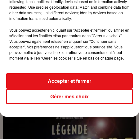
au
7 mars 2026 à 22h00
following functionalities: Identify devices based on information actively
requested; Use precise geolocation data; Match and combine data from
other data sources; Link different devices; Identify devices based on
information transmitted automatically.
Payant
Tarif
Vous pouvez accepter en cliquant sur "Accepter et fermer", ou affiner en
De 39€ à 59€
sélectionnant les finalités et/ou partenaires dans "Gérer mes choix".
Vous pouvez également refuser en cliquant sur "Continuer sans
accepter". Vos préférences ne s'appliqueront que pour ce site. Vous
pouvez mettre à jour vos choix, ou retirer votre consentement à tout
moment via le lien "Gérer les cookies" situé en bas de chaque page.
20a rue Jean de La Fontaine
Lieu
68390
Sausheim
Accepter et fermer
Espace Dollfus et Noack
Gérer mes choix
Organisateur
https://www.eden-
sausheim.com/legende-balavoine