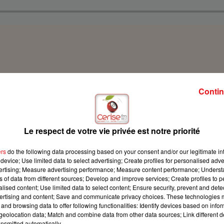
Contin
Le respect de votre vie privée est notre priorité
ers
do the following data processing based on your consent and/or our legitimate int
device; Use limited data to select advertising; Create profiles for personalised adver
vertising; Measure advertising performance; Measure content performance; Unders
ns of data from different sources; Develop and improve services; Create profiles to 
alised content; Use limited data to select content; Ensure security, prevent and detect
ertising and content; Save and communicate privacy choices. These technologies
and browsing data to offer following functionalities: Identify devices based on infor
eolocation data; Match and combine data from other data sources; Link different de
nsmitted automatically.