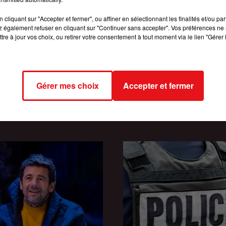
cliquant sur "Accepter et fermer", ou affiner en sélectionnant les finalités et/ou pa
 également refuser en cliquant sur "Continuer sans accepter". Vos préférences ne 
tre à jour vos choix, ou retirer votre consentement à tout moment via le lien "Gérer 
Gérer mes choix
Accepter et fermer
INCENDIES : 184 PERSONNES I
2026
RISE FM ET GAGNEZ VOTRE
DEPUIS DÉBUT JUILLET, DES...
JEU QUIZ ROOM ENTRE...