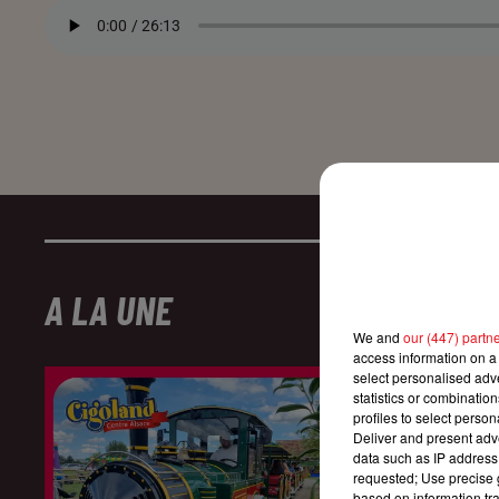
A LA UNE
We and
our (447) partn
access information on a 
select personalised ad
statistics or combinatio
profiles to select person
Deliver and present adv
data such as IP address 
requested; Use precise g
based on information tra