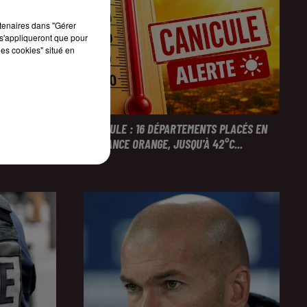
rtenaires dans "Gérer
s'appliqueront que pour
les cookies" situé en
NTERPELLÉES
CANICULE : 16 DÉPARTEMENTS PLACÉS EN
VIGILANCE ORANGE, JUSQU'À 42°C...