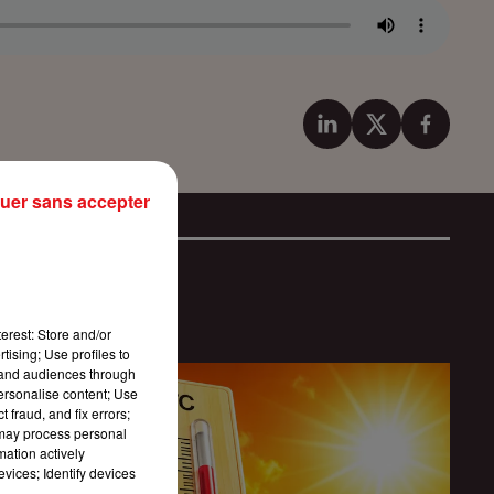
uer sans accepter
erest: Store and/or
tising; Use profiles to
tand audiences through
personalise content; Use
 fraud, and fix errors;
 may process personal
mation actively
vices; Identify devices