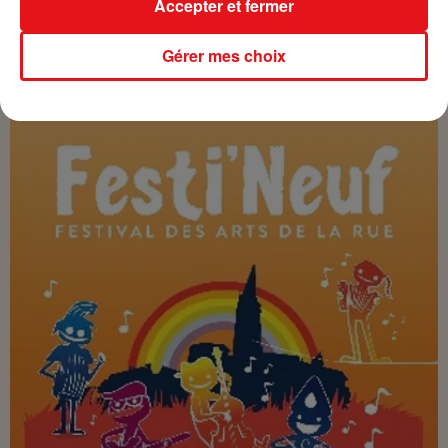
Accepter et fermer
neuf.fr/fr/festineuf-2022/
Gérer mes choix