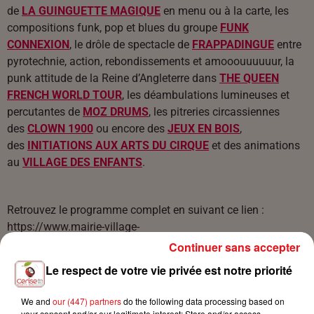
de
LA GUINGUETTE MAGIQUE
en menu ou à la carte, les
compositions funk, pop et blues du groupe
FUNK
CONNEXION
, le drôle de spectacle de
FRAPPADINGUE
entre
pyrotechnie, action, rebondissements et amooouuuuuur, la
punk attitude de la Reine d’Angleterre dans
THE QUEEN
FRENCH WORLD TOUR
, les déambulations lumineuses et
percutantes de
MOZ DRUMS
, les pitreries circassiennes
des
CLOWN 1900
ou encore des
JEUX EN BOIS
,
des
INITIATIONS AUX ARTS DU CIRQUE
et des animations
au
VILLAGE DES ENFANTS
.
Retrouvez le programme complet en suivant ce lien :
https://www.mairie-village-
neuf.fr/medias/Programme_FestiNeuf_2022.pdf
Continuer sans accepter
Le respect de votre vie privée est notre priorité
We and
our (447) partners
do the following data processing based on
your consent and/or our legitimate interest: Store and/or access