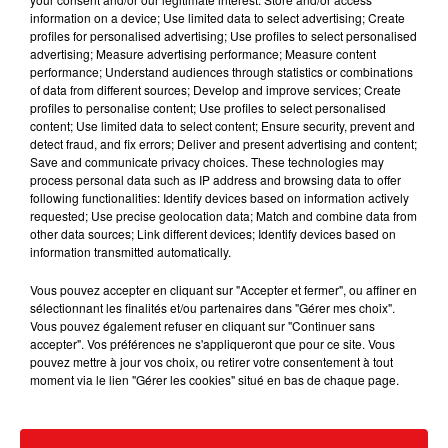
Ajouter à votre calendrier
information on a device; Use limited data to select advertising; Create
profiles for personalised advertising; Use profiles to select personalised
advertising; Measure advertising performance; Measure content
performance; Understand audiences through statistics or combinations
of data from different sources; Develop and improve services; Create
du
27 août 2022 à 18h00
profiles to personalise content; Use profiles to select personalised
Date
content; Use limited data to select content; Ensure security, prevent and
au
28 août 2022 à 20h00
detect fraud, and fix errors; Deliver and present advertising and content;
Save and communicate privacy choices. These technologies may
process personal data such as IP address and browsing data to offer
following functionalities: Identify devices based on information actively
Tarif
Gratuit
requested; Use precise geolocation data; Match and combine data from
other data sources; Link different devices; Identify devices based on
information transmitted automatically.
Vous pouvez accepter en cliquant sur "Accepter et fermer", ou affiner en
sélectionnant les finalités et/ou partenaires dans "Gérer mes choix".
Lieu
68128
Village-Neuf
Vous pouvez également refuser en cliquant sur "Continuer sans
accepter". Vos préférences ne s'appliqueront que pour ce site. Vous
pouvez mettre à jour vos choix, ou retirer votre consentement à tout
moment via le lien "Gérer les cookies" situé en bas de chaque page.
Mairie de Village Neuf
Organisateur
https://www.mairie-village-