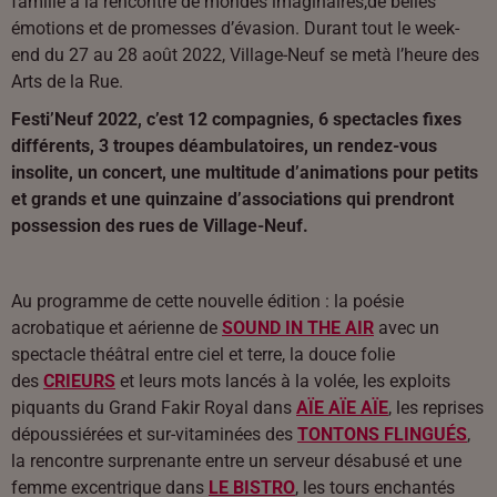
famille à la rencontre de mondes imaginaires,de belles
émotions et de promesses d’évasion. Durant tout le week-
end du 27 au 28 août 2022, Village-Neuf se metà l’heure des
Arts de la Rue.
Festi’Neuf 2022, c’est 12 compagnies, 6 spectacles fixes
différents, 3 troupes déambulatoires, un rendez-vous
insolite, un concert, une multitude d’animations pour petits
et grands et une quinzaine d’associations qui prendront
possession des rues de Village-Neuf.
Au programme de cette nouvelle édition : la poésie
acrobatique et aérienne de
SOUND IN THE AIR
avec un
spectacle théâtral entre ciel et terre, la douce folie
des
CRIEURS
et leurs mots lancés à la volée, les exploits
piquants du Grand Fakir Royal dans
AÏE AÏE AÏE
, les reprises
dépoussiérées et sur-vitaminées des
TONTONS FLINGUÉS
,
la rencontre surprenante entre un serveur désabusé et une
femme excentrique dans
LE BISTRO
, les tours enchantés