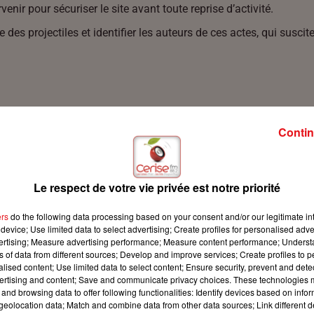
enir pour sécuriser le site avant toute reprise d’activité.
e des projectiles et identifier les auteurs de ces actes, qui sus
Contin
Le respect de votre vie privée est notre priorité
ers
do the following data processing based on your consent and/or our legitimate int
device; Use limited data to select advertising; Create profiles for personalised adver
vertising; Measure advertising performance; Measure content performance; Unders
ns of data from different sources; Develop and improve services; Create profiles to 
alised content; Use limited data to select content; Ensure security, prevent and detect
ertising and content; Save and communicate privacy choices. These technologies
and browsing data to offer following functionalities: Identify devices based on infor
eolocation data; Match and combine data from other data sources; Link different de