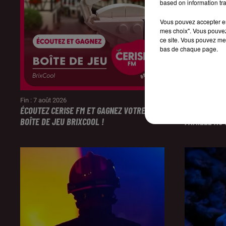
based on information tra
Vous pouvez accepter en 
mes choix". Vous pouvez
ce site. Vous pouvez met
bas de chaque page.
Fin : 7 août 2026
Fin : 7 août 20
ÉCOUTEZ CERISE FM ET GAGNEZ VOTRE
CERISE FM 
BOÎTE DE JEU BRIXCOOL !
FAMILLE AU 