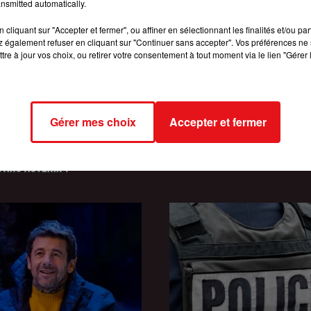
nsmitted automatically.
cliquant sur "Accepter et fermer", ou affiner en sélectionnant les finalités et/ou pa
 également refuser en cliquant sur "Continuer sans accepter". Vos préférences ne 
tre à jour vos choix, ou retirer votre consentement à tout moment via le lien "Gérer 
Gérer mes choix
Accepter et fermer
INCENDIES : 184 PERSONNES I
26
VOUS OFFRE VOTRE PASS
DEPUIS DÉBUT JUILLET, DES...
PARC ASTÉRIX !