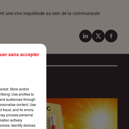
citent une vive inquiétude au sein de la communauté
uer sans accepter
erest: Store and/or
tising; Use profiles to
tand audiences through
personalise content; Use
 fraud, and fix errors;
 may process personal
mation actively
vices; Identify devices