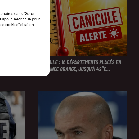
rtenaires dans "Gérer
s'appliqueront que pour
les cookies" situé en
NTERPELLÉES
CANICULE : 16 DÉPARTEMENTS PLACÉS EN
VIGILANCE ORANGE, JUSQU'À 42°C...