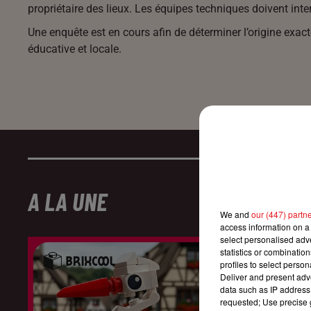
propriétaire des lieux. Les équipes techniques doivent interv
Une enquête est en cours afin de déterminer l’origine exact
éducative et locale.
A LA UNE
We and
our (447) partn
access information on a 
select personalised ad
statistics or combinatio
profiles to select person
Deliver and present adv
data such as IP address 
requested; Use precise g