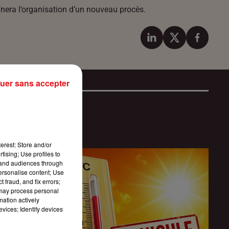
aînera l’organisation d’un nouveau procès.
uer sans accepter
erest: Store and/or
tising; Use profiles to
tand audiences through
personalise content; Use
 fraud, and fix errors;
 may process personal
mation actively
vices; Identify devices