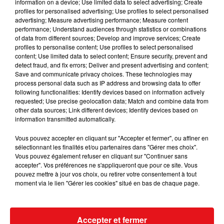
information on a device; Use limited data to select advertising; Create
profiles for personalised advertising; Use profiles to select personalised
advertising; Measure advertising performance; Measure content
INCENDIES : 184 PERSONNES INTERPELLÉES DEPUIS DÉBUT
performance; Understand audiences through statistics or combinations
JUILLET, DES...
of data from different sources; Develop and improve services; Create
profiles to personalise content; Use profiles to select personalised
content; Use limited data to select content; Ensure security, prevent and
detect fraud, and fix errors; Deliver and present advertising and content;
Save and communicate privacy choices. These technologies may
process personal data such as IP address and browsing data to offer
following functionalities: Identify devices based on information actively
requested; Use precise geolocation data; Match and combine data from
other data sources; Link different devices; Identify devices based on
information transmitted automatically.
Vous pouvez accepter en cliquant sur "Accepter et fermer", ou affiner en
sélectionnant les finalités et/ou partenaires dans "Gérer mes choix".
Vous pouvez également refuser en cliquant sur "Continuer sans
accepter". Vos préférences ne s'appliqueront que pour ce site. Vous
pouvez mettre à jour vos choix, ou retirer votre consentement à tout
moment via le lien "Gérer les cookies" situé en bas de chaque page.
Accepter et fermer