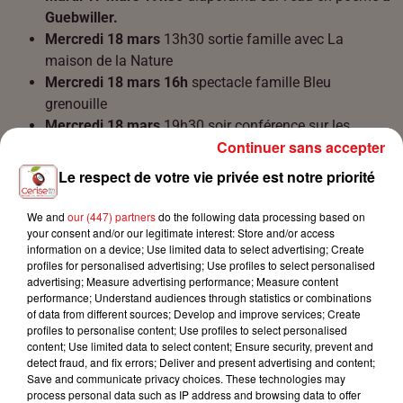
Guebwiller.
Mercredi 18 mars
13h30 sortie famille avec La
maison de la Nature
Mercredi 18 mars 16h
spectacle famille Bleu
grenouille
Mercredi 18 mars
19h30 soir conférence sur les
Continuer sans accepter
libellules avec l’association Buhl Environnement
Vendredi 20 mars
20h Concert avec notre marraine
Le respect de votre vie privée est notre priorité
Lily Jung avec projection nature,
aux Dominicains de
Haute Alsace
suivi d’un concert de
Jérémy Nattagh
We and
our (447) partners
do the following data processing based on
your consent and/or our legitimate interest: Store and/or access
Samedi 21 mars
14h Bain de forêt animé par les
information on a device; Use limited data to select advertising; Create
coachs sylvatiques de la Nature au cœur
profiles for personalised advertising; Use profiles to select personalised
Samedi 21 mars 19h30
Documentaire des Gardiennes
advertising; Measure advertising performance; Measure content
performance; Understand audiences through statistics or combinations
de la Pachamama
au cinéma de Guebwiller
of data from different sources; Develop and improve services; Create
Dimanche 22 mars
14h Atelier de chant animé par Lily
profiles to personalise content; Use profiles to select personalised
Jung à
la maison St Michel
content; Use limited data to select content; Ensure security, prevent and
detect fraud, and fix errors; Deliver and present advertising and content;
Dimanche 22 mars
17h30 Rituel de clôture artistique
Save and communicate privacy choices. These technologies may
du festival dans les jardins de la
maison St Michel
process personal data such as IP address and browsing data to offer