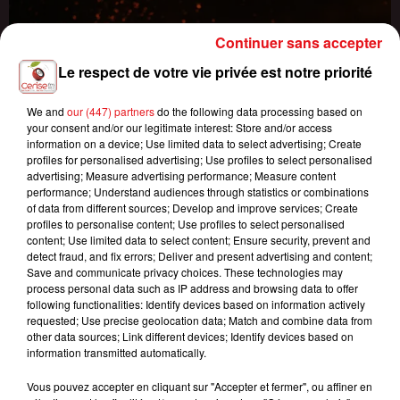
Continuer sans accepter
Le respect de votre vie privée est notre priorité
We and
our (447) partners
do the following data processing based on
your consent and/or our legitimate interest: Store and/or access
information on a device; Use limited data to select advertising; Create
profiles for personalised advertising; Use profiles to select personalised
advertising; Measure advertising performance; Measure content
performance; Understand audiences through statistics or combinations
of data from different sources; Develop and improve services; Create
profiles to personalise content; Use profiles to select personalised
content; Use limited data to select content; Ensure security, prevent and
detect fraud, and fix errors; Deliver and present advertising and content;
Save and communicate privacy choices. These technologies may
process personal data such as IP address and browsing data to offer
following functionalities: Identify devices based on information actively
INCENDIES : 184 PERSONNES INTERPELLÉES DEPUIS DÉBUT
requested; Use precise geolocation data; Match and combine data from
other data sources; Link different devices; Identify devices based on
JUILLET, DES...
information transmitted automatically.
Vous pouvez accepter en cliquant sur "Accepter et fermer", ou affiner en