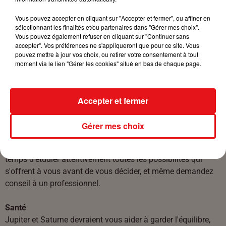
petit cocktail de sensualité brûlante et d'humour ravageur
qui l'enivrera.
Vous pouvez accepter en cliquant sur "Accepter et fermer", ou affiner en
sélectionnant les finalités et/ou partenaires dans "Gérer mes choix".
Vous pouvez également refuser en cliquant sur "Continuer sans
Célibataires :
La planète Vénus vous donnera une grande
accepter". Vos préférences ne s'appliqueront que pour ce site. Vous
envie de sortir, de vous montrer plus ouvert, plus sociable.
pouvez mettre à jour vos choix, ou retirer votre consentement à tout
Ainsi, vous évoluerez dans un climat favorable aux
moment via le lien "Gérer les cookies" situé en bas de chaque page.
rencontres et aux amitiés qui déboucheront facilement et
rapidement sur l'amour.
Accepter et fermer
Argent
Le présent mouvement astral vous incitera à équilibrer votre
Gérer mes choix
budget, voire, pour certains d'entre vous, à améliorer vos
revenus. Si vous avez des économies à placer, prenez le
temps d'étudier attentivement toutes les possibilités qui
s'offrent à vous avant de vous décider, et même demandez
conseil à un professionnel.
Santé
Jupiter et Saturne devraient vous aider à garder l'équilibre,