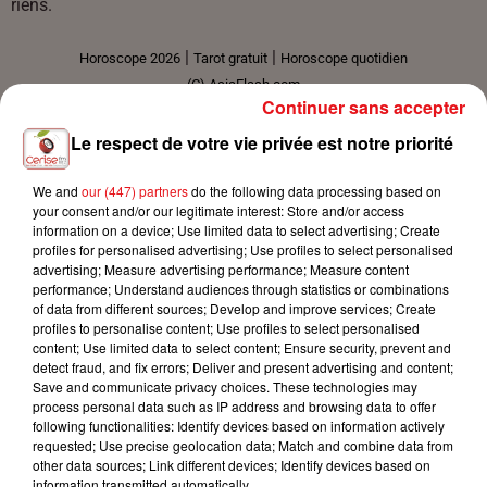
riens.
|
|
Horoscope 2026
Tarot gratuit
Horoscope quotidien
(C) AsiaFlash.com
Continuer sans accepter
Le respect de votre vie privée est notre priorité
HOROSCOPE HEBDOMADAIRE CAPRICORNE (LUNDI 3 -
- DIMANCHE 9 AOÏ¿½T 2026)
We and
our (447) partners
do the following data processing based on
your consent and/or our legitimate interest: Store and/or access
information on a device; Use limited data to select advertising; Create
profiles for personalised advertising; Use profiles to select personalised
advertising; Measure advertising performance; Measure content
performance; Understand audiences through statistics or combinations
of data from different sources; Develop and improve services; Create
profiles to personalise content; Use profiles to select personalised
content; Use limited data to select content; Ensure security, prevent and
detect fraud, and fix errors; Deliver and present advertising and content;
Amour
Save and communicate privacy choices. These technologies may
process personal data such as IP address and browsing data to offer
Couples :
Vous retrouverez l'enthousiasme et la passion des
following functionalities: Identify devices based on information actively
débuts de votre union. Vous aurez l'art de surprendre à tout
requested; Use precise geolocation data; Match and combine data from
moment votre bien-aimé(e). En prime, vous lui préparerez un
other data sources; Link different devices; Identify devices based on
information transmitted automatically.