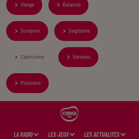
Vierge
Balance
Scorpion
Sagittaire
Capricorne
Verseau
Poissons
LA RADIO
LES JEUX
LES ACTUALITÉS