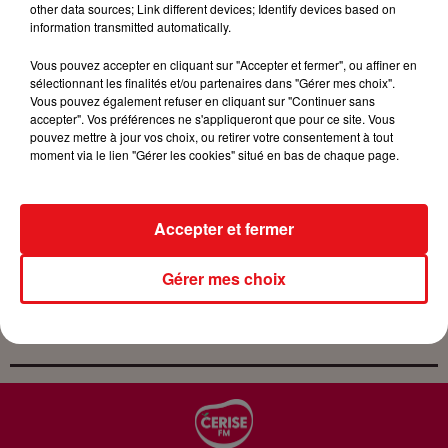
other data sources; Link different devices; Identify devices based on
Organisateur
03 89 46 83 90
information transmitted automatically.
Vous pouvez accepter en cliquant sur "Accepter et fermer", ou affiner en
sélectionnant les finalités et/ou partenaires dans "Gérer mes choix".
Vous pouvez également refuser en cliquant sur "Continuer sans
accepter". Vos préférences ne s'appliqueront que pour ce site. Vous
pouvez mettre à jour vos choix, ou retirer votre consentement à tout
moment via le lien "Gérer les cookies" situé en bas de chaque page.
Accepter et fermer
INAVOUABLE avec Michel Leeb
Crédit :
INAVOUABLE avec Michel Leeb
Gérer mes choix