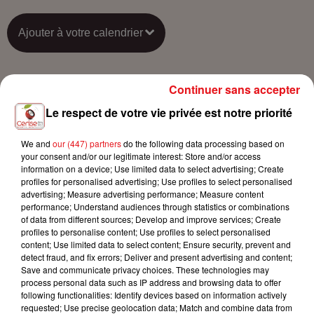
Ajouter à votre calendrier
Continuer sans accepter
du
8 décembre 2022 à 20h00
Date
Le respect de votre vie privée est notre priorité
au
8 décembre 2022 à 22h00
We and
our (447) partners
do the following data processing based on
your consent and/or our legitimate interest: Store and/or access
Payant
information on a device; Use limited data to select advertising; Create
Tarif
profiles for personalised advertising; Use profiles to select personalised
de 47€ à 67€
advertising; Measure advertising performance; Measure content
performance; Understand audiences through statistics or combinations
of data from different sources; Develop and improve services; Create
profiles to personalise content; Use profiles to select personalised
20a rue Jean de la Fontaine
content; Use limited data to select content; Ensure security, prevent and
Lieu
detect fraud, and fix errors; Deliver and present advertising and content;
68390
SAUSHEIM
Save and communicate privacy choices. These technologies may
process personal data such as IP address and browsing data to offer
following functionalities: Identify devices based on information actively
requested; Use precise geolocation data; Match and combine data from
EDEN