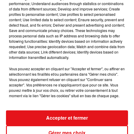
performance; Understand audiences through statistics or combinations
of data from different sources; Develop and improve services; Create
profiles to personalise content; Use profiles to select personalised
content; Use limited data to select content; Ensure security, prevent and
detect fraud, and fix errors; Deliver and present advertising and content;
Save and communicate privacy choices. These technologies may
process personal data such as IP address and browsing data to offer
following functionalities: Identify devices based on information actively
requested; Use precise geolocation data; Match and combine data from
other data sources; Link different devices; Identify devices based on
information transmitted automatically.
Vous pouvez accepter en cliquant sur "Accepter et fermer", ou affiner en
sélectionnant les finalités et/ou partenaires dans "Gérer mes choix".
Vous pouvez également refuser en cliquant sur "Continuer sans
accepter". Vos préférences ne s'appliqueront que pour ce site. Vous
pouvez mettre à jour vos choix, ou retirer votre consentement à tout
moment via le lien "Gérer les cookies" situé en bas de chaque page.
Accepter et fermer
INCENDIES : 184 PERSONNES INTERPELLÉES DEPUIS DÉBUT
JUILLET, DES...
Gérer mes choix