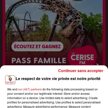
Continuer sans accepter
Le respect de votre vie privée est notre priorité
Fin : 7 août 2026
We and
our (447) partners
do the following data processing based on
CERISE FM VOUS OFFRE VOTRE PASS FAMILLE AU PARC ASTÉRIX !
your consent and/or our legitimate interest: Store and/or access
information on a device; Use limited data to select advertising; Create
profiles for personalised advertising; Use profiles to select personalised
advertising; Measure advertising performance; Measure content