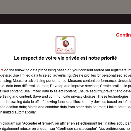
Contin
Le respect de votre vie privée est notre priorité
ers
do the following data processing based on your consent and/or our legitimate int
device; Use limited data to select advertising; Create profiles for personalised adver
vertising; Measure advertising performance; Measure content performance; Unders
ns of data from different sources; Develop and improve services; Create profiles to 
alised content; Use limited data to select content; Ensure security, prevent and detect
ertising and content; Save and communicate privacy choices. These technologies
and browsing data to offer following functionalities: Identify devices based on infor
eolocation data; Match and combine data from other data sources; Link different de
nsmitted automatically.
cliquant sur "Accepter et fermer", ou affiner en sélectionnant les finalités et/ou pa
 également refuser en cliquant sur "Continuer sans accepter". Vos préférences ne 