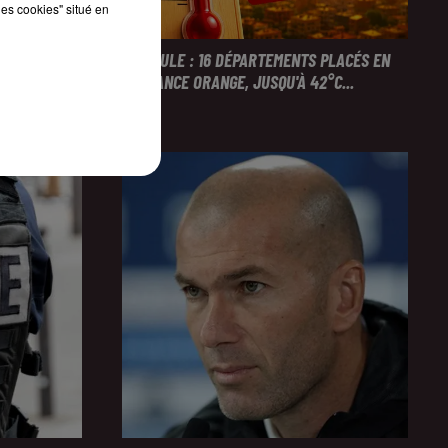
les cookies" situé en
NTERPELLÉES
CANICULE : 16 DÉPARTEMENTS PLACÉS EN
VIGILANCE ORANGE, JUSQU'À 42°C...