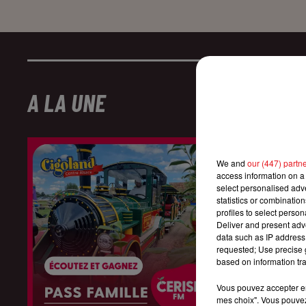
A LA UNE
We and
our (447) partn
access information on a 
select personalised ad
statistics or combinatio
profiles to select person
Deliver and present adv
data such as IP address 
requested; Use precise g
based on information tra
Vous pouvez accepter en 
mes choix". Vous pouvez