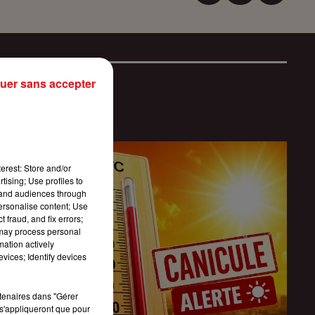
uer sans accepter
erest: Store and/or
tising; Use profiles to
tand audiences through
personalise content; Use
 fraud, and fix errors;
 may process personal
mation actively
vices; Identify devices
rtenaires dans "Gérer
s'appliqueront que pour