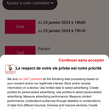
Ajouter à votre calendrier
du
23 janvier 2024 à 18h00
Date
au
23 janvier 2024 à 19h10
Payant
Tarif
10€-64€
Continuer sans accepter
Le respect de votre vie privée est notre priorité
Le Triangle 3 Rue de Saint-Louis
Lieu
We and
our (447) partners
do the following data processing based on
68330
Huningue
your consent and/or our legitimate interest: Store and/or access
information on a device; Use limited data to select advertising; Create
profiles for personalised advertising; Use profiles to select personalised
advertising; Measure advertising performance; Measure content
Le Triangle
performance; Understand audiences through statistics or combinations
Organisateur
of data from different sources; Develop and improve services; Create
03 89 89 98 20