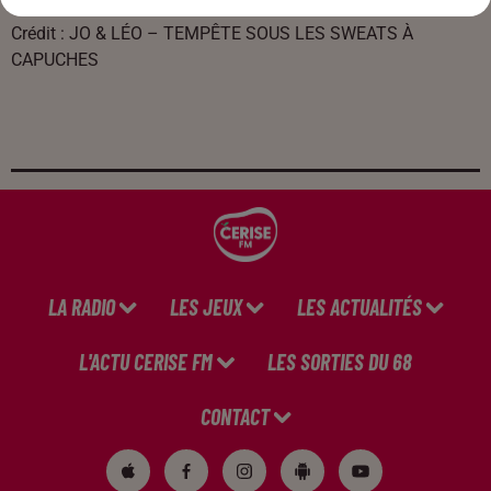
JO & LÉO – TEMPÊTE SOUS LES SWEATS À CAPUCHES
Crédit :
JO & LÉO – TEMPÊTE SOUS LES SWEATS À
CAPUCHES
LA RADIO
LES JEUX
LES ACTUALITÉS
L'ACTU CERISE FM
LES SORTIES DU 68
CONTACT