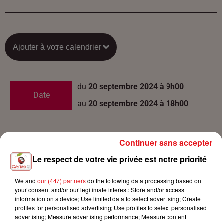
Ajouter à votre calendrier
du
20 septembre 2024 à 9h00
Date
au
20 septembre 2024 à 18h00
du
21 septembre 2024 à 9h00
Continuer sans accepter
Date
au
21 septembre 2024 à 18h00
Le respect de votre vie privée est notre priorité
We and
our (447) partners
do the following data processing based on
your consent and/or our legitimate interest: Store and/or access
du
22 septembre 2024 à 9h00
information on a device; Use limited data to select advertising; Create
Date
profiles for personalised advertising; Use profiles to select personalised
au
22 septembre 2024 à 18h00
advertising; Measure advertising performance; Measure content