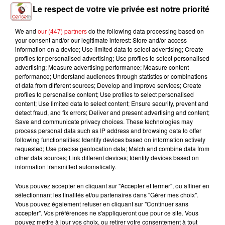
Le respect de votre vie privée est notre priorité
We and
our (447) partners
do the following data processing based on
your consent and/or our legitimate interest: Store and/or access
information on a device; Use limited data to select advertising; Create
profiles for personalised advertising; Use profiles to select personalised
advertising; Measure advertising performance; Measure content
performance; Understand audiences through statistics or combinations
of data from different sources; Develop and improve services; Create
profiles to personalise content; Use profiles to select personalised
content; Use limited data to select content; Ensure security, prevent and
detect fraud, and fix errors; Deliver and present advertising and content;
INCENDIES : 184 PERSONNES INTERPELLÉES DEPUIS DÉBUT
Save and communicate privacy choices. These technologies may
JUILLET, DES...
process personal data such as IP address and browsing data to offer
following functionalities: Identify devices based on information actively
requested; Use precise geolocation data; Match and combine data from
other data sources; Link different devices; Identify devices based on
information transmitted automatically.
Vous pouvez accepter en cliquant sur "Accepter et fermer", ou affiner en
sélectionnant les finalités et/ou partenaires dans "Gérer mes choix".
Vous pouvez également refuser en cliquant sur "Continuer sans
accepter". Vos préférences ne s'appliqueront que pour ce site. Vous
pouvez mettre à jour vos choix, ou retirer votre consentement à tout