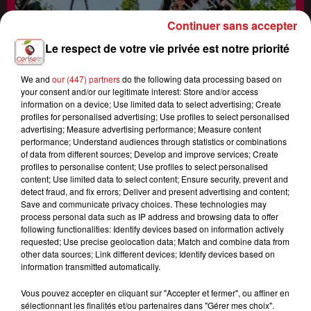
Continuer sans accepter
Le respect de votre vie privée est notre priorité
We and
our (447) partners
do the following data processing based on
your consent and/or our legitimate interest: Store and/or access
information on a device; Use limited data to select advertising; Create
profiles for personalised advertising; Use profiles to select personalised
advertising; Measure advertising performance; Measure content
performance; Understand audiences through statistics or combinations
of data from different sources; Develop and improve services; Create
profiles to personalise content; Use profiles to select personalised
content; Use limited data to select content; Ensure security, prevent and
detect fraud, and fix errors; Deliver and present advertising and content;
Save and communicate privacy choices. These technologies may
Fin : 10h00
process personal data such as IP address and browsing data to offer
CERISE FM VOUS OFFRE VOTRE PASS FAMILLE AU PARC ASTÉRIX !
following functionalities: Identify devices based on information actively
requested; Use precise geolocation data; Match and combine data from
other data sources; Link different devices; Identify devices based on
information transmitted automatically.
Vous pouvez accepter en cliquant sur "Accepter et fermer", ou affiner en
sélectionnant les finalités et/ou partenaires dans "Gérer mes choix".