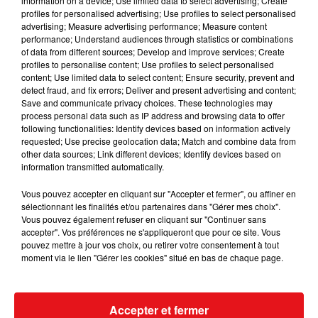
information on a device; Use limited data to select advertising; Create
profiles for personalised advertising; Use profiles to select personalised
INCENDIES : 184 PERSONNES INTERPELLÉES DEPUIS DÉBUT
advertising; Measure advertising performance; Measure content
performance; Understand audiences through statistics or combinations
JUILLET, DES...
of data from different sources; Develop and improve services; Create
profiles to personalise content; Use profiles to select personalised
content; Use limited data to select content; Ensure security, prevent and
detect fraud, and fix errors; Deliver and present advertising and content;
Save and communicate privacy choices. These technologies may
process personal data such as IP address and browsing data to offer
following functionalities: Identify devices based on information actively
requested; Use precise geolocation data; Match and combine data from
other data sources; Link different devices; Identify devices based on
information transmitted automatically.
Vous pouvez accepter en cliquant sur "Accepter et fermer", ou affiner en
sélectionnant les finalités et/ou partenaires dans "Gérer mes choix".
Vous pouvez également refuser en cliquant sur "Continuer sans
accepter". Vos préférences ne s'appliqueront que pour ce site. Vous
pouvez mettre à jour vos choix, ou retirer votre consentement à tout
moment via le lien "Gérer les cookies" situé en bas de chaque page.
Accepter et fermer