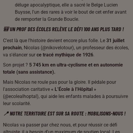
déluge apocalyptique, elle a sacré le Belge Lucien
Buysse, l'un des rares à voir le bout de cet enfer avant
de remporter la Grande Boucle.
🎒 UN PROF DES ÉCOLES RELÈVE LE DÉFI 100 ANS PLUS TARD !
C’est là que l'histoire devient encore plus folle. Le
31 juillet
prochain
, Nicolas (@nikovelotour), un professeur des écoles,
va s'élancer sur
ce tracé mythique de 1926
.
Son projet ?
5 745 km en ultra-cyclisme et en autonomie
totale (sans assistance).
Mais Nicolas ne roule pas pour la gloire. Il pédale pour
l'association caritative
« L’École à l’Hôpital »
(@ecolealhoptal), qui aide les enfants malades à poursuivre
leur scolarité.
📍 NOTRE TERRITOIRE EST SUR SA ROUTE : MOBILISONS-NOUS !
Nicolas va passer par chez nous, et pour réussir ce défi
altruiste, il a besoin d'un maximum de soutien local. Les