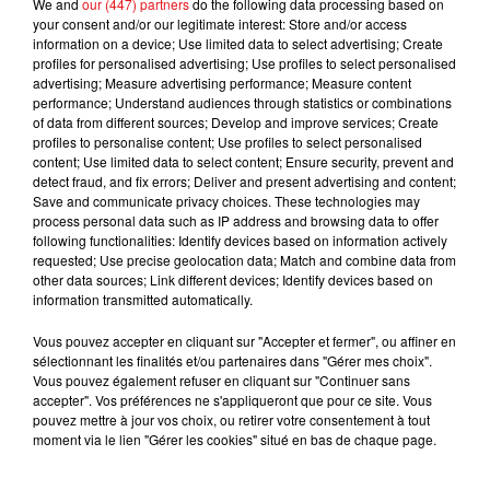
We and
our (447) partners
do the following data processing based on
your consent and/or our legitimate interest: Store and/or access
information on a device; Use limited data to select advertising; Create
Fin : 14 août 2026
profiles for personalised advertising; Use profiles to select personalised
ÉCOUTEZ CERISE FM ET GAGNEZ VOTRE SESSION DE JEU QUIZ
advertising; Measure advertising performance; Measure content
ROOM ENTRE...
performance; Understand audiences through statistics or combinations
of data from different sources; Develop and improve services; Create
profiles to personalise content; Use profiles to select personalised
content; Use limited data to select content; Ensure security, prevent and
detect fraud, and fix errors; Deliver and present advertising and content;
Save and communicate privacy choices. These technologies may
process personal data such as IP address and browsing data to offer
following functionalities: Identify devices based on information actively
requested; Use precise geolocation data; Match and combine data from
other data sources; Link different devices; Identify devices based on
information transmitted automatically.
Vous pouvez accepter en cliquant sur "Accepter et fermer", ou affiner en
sélectionnant les finalités et/ou partenaires dans "Gérer mes choix".
Vous pouvez également refuser en cliquant sur "Continuer sans
accepter". Vos préférences ne s'appliqueront que pour ce site. Vous
pouvez mettre à jour vos choix, ou retirer votre consentement à tout
moment via le lien "Gérer les cookies" situé en bas de chaque page.