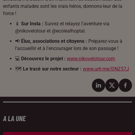
enfants malades sont les vrais héros, donnons-leur de la
force !
📱
Sur Insta :
Suivez et relayez l'aventure via
@nikovelotour et @ecolealhoptal.
📢
Élus, associations et citoyens :
Préparez-vous à
l'accueillir et à l'encourager lors de son passage !
💻
Découvrez le projet :
www.nikovelotour.com
🗺️
Le tracé sur notre secteur :
www.urlr.me/DNZ57J
A LA UNE