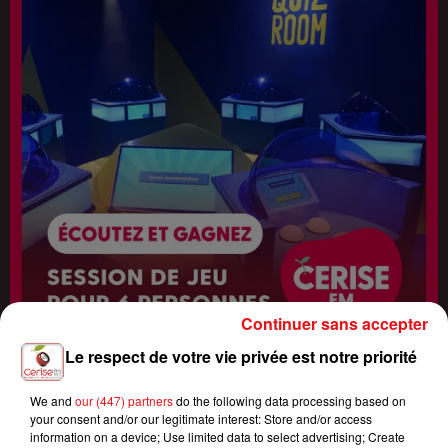
Continuer sans accepter
Le respect de votre vie privée est notre priorité
Fin : 14 août 2026
We and
our (447) partners
do the following data processing based on
ÉCOUTEZ CERISE FM ET GAGNEZ VOTRE SESSION DE JEU QUIZ
your consent and/or our legitimate interest: Store and/or access
information on a device; Use limited data to select advertising; Create
ROOM ENTRE...