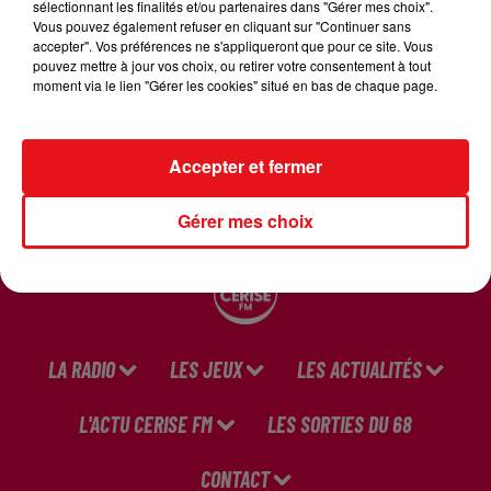
LE KETCHUP
sélectionnant les finalités et/ou partenaires dans "Gérer mes choix".
Vous pouvez également refuser en cliquant sur "Continuer sans
7 mars 2024
accepter". Vos préférences ne s'appliqueront que pour ce site. Vous
LES LÉGUMES VERTS
pouvez mettre à jour vos choix, ou retirer votre consentement à tout
moment via le lien "Gérer les cookies" situé en bas de chaque page.
7 mars 2024
LE BROWNIE
7 mars 2024
Accepter et fermer
VINAIGRETTE
Gérer mes choix
LA RADIO
LES JEUX
LES ACTUALITÉS
L'ACTU CERISE FM
LES SORTIES DU 68
CONTACT