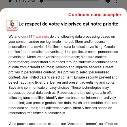
Continuer sans accepter
cuisine
Crédit :
cuisine
Le respect de votre vie privée est notre priorité
We and
our (447) partners
do the following data processing based on
your consent and/or our legitimate interest: Store and/or access
information on a device; Use limited data to select advertising; Create
LES AUTRES ÉPISODES "CUISINE"
profiles for personalised advertising; Use profiles to select personalised
advertising; Measure advertising performance; Measure content
performance; Understand audiences through statistics or combinations
7 mars 2024
of data from different sources; Develop and improve services; Create
LE PITILIG
profiles to personalise content; Use profiles to select personalised
content; Use limited data to select content; Ensure security, prevent and
7 mars 2024
detect fraud, and fix errors; Deliver and present advertising and content;
L' AQUAFABA
Save and communicate privacy choices. These technologies may
process personal data such as IP address and browsing data to offer
7 mars 2024
following functionalities: Identify devices based on information actively
POULET RÔTI
requested; Use precise geolocation data; Match and combine data from
other data sources; Link different devices; Identify devices based on
7 mars 2024
information transmitted automatically.
CONCOURS DE PLAT QUÉBÉCOIS
Vous pouvez accepter en cliquant sur "Accepter et fermer", ou affiner en
7 mars 2024