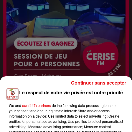
Continuer sans accepter
Le respect de votre vie privée est notre priorité
Fin : 14 août 2026
ÉCOUTEZ CERISE FM ET GAGNEZ VOTRE SESSION DE JEU QUIZ
ROOM ENTRE...
We and
our (447) partners
do the following data processing based on
your consent and/or our legitimate interest: Store and/or access
information on a device; Use limited data to select advertising; Create
profiles for personalised advertising; Use profiles to select personalised
advertising; Measure advertising performance; Measure content
performance; Understand audiences through statistics or combinations