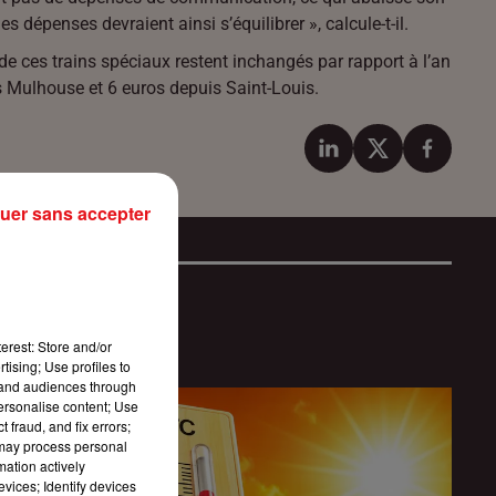
dépenses devraient ainsi s’équilibrer », calcule-t-il.
 de ces trains spéciaux restent inchangés par rapport à l’an
s Mulhouse et 6 euros depuis Saint-Louis.
uer sans accepter
erest: Store and/or
tising; Use profiles to
tand audiences through
personalise content; Use
 fraud, and fix errors;
 may process personal
mation actively
vices; Identify devices