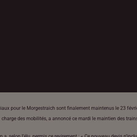
ciaux pour le Morgestraich sont finalement maintenus le 23 févri
 charge des mobilités, a annoncé ce mardi le maintien des trains
a, selon l’élu, permis ce revirement : « Ce nouveau devis n’inc