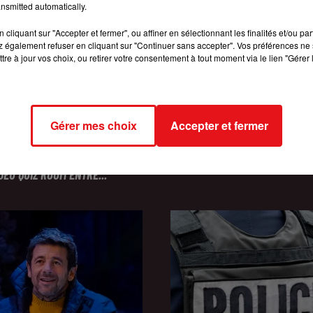
nsmitted automatically.
cliquant sur "Accepter et fermer", ou affiner en sélectionnant les finalités et/ou pa
 également refuser en cliquant sur "Continuer sans accepter". Vos préférences ne 
tre à jour vos choix, ou retirer votre consentement à tout moment via le lien "Gérer 
Gérer mes choix
Accepter et fermer
INCENDIES : 184 PERSONNES I
2026
RISE FM ET GAGNEZ VOTRE
DEPUIS DÉBUT JUILLET, DES...
JEU QUIZ ROOM ENTRE...