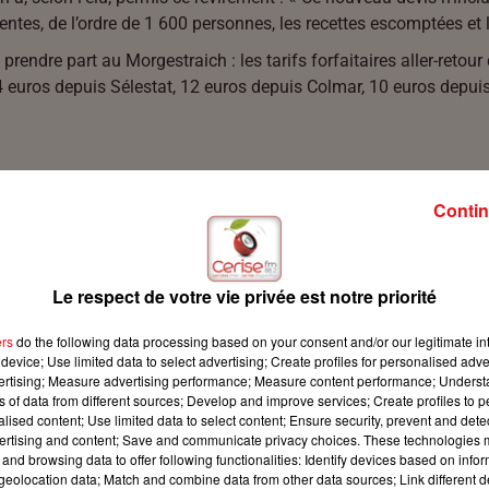
es, de l’ordre de 1 600 personnes, les recettes escomptées et les 
rendre part au Morgestraich : les tarifs forfaitaires aller-retour
 euros depuis Sélestat, 12 euros depuis Colmar, 10 euros depui
Contin
Le respect de votre vie privée est notre priorité
ers
do the following data processing based on your consent and/or our legitimate int
device; Use limited data to select advertising; Create profiles for personalised adver
vertising; Measure advertising performance; Measure content performance; Unders
ns of data from different sources; Develop and improve services; Create profiles to 
alised content; Use limited data to select content; Ensure security, prevent and detect
ertising and content; Save and communicate privacy choices. These technologies
and browsing data to offer following functionalities: Identify devices based on infor
eolocation data; Match and combine data from other data sources; Link different de