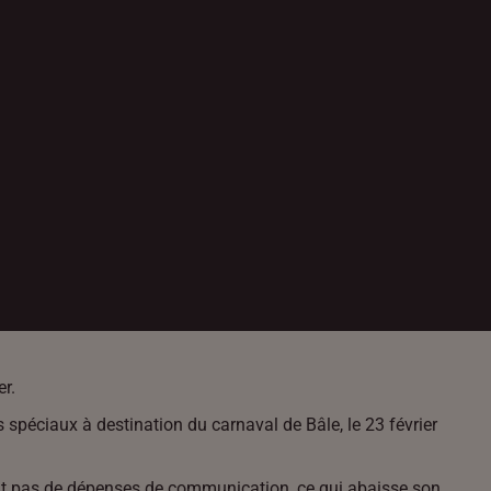
er.
 spéciaux à destination du carnaval de Bâle, le 23 février
lut pas de dépenses de communication, ce qui abaisse son