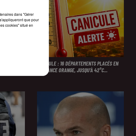
rtenaires dans "Gérer
s'appliqueront que pour
les cookies" situé en
NTERPELLÉES
CANICULE : 16 DÉPARTEMENTS PLACÉS EN
VIGILANCE ORANGE, JUSQU'À 42°C...