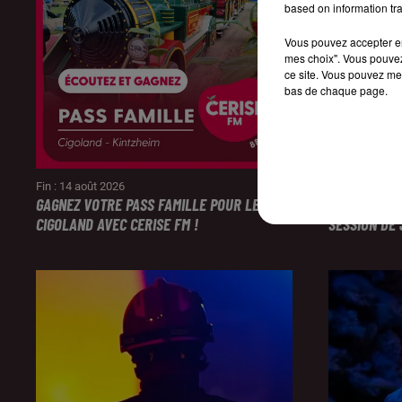
based on information tra
Vous pouvez accepter en 
mes choix". Vous pouvez
ce site. Vous pouvez met
bas de chaque page.
Fin : 14 août 2026
Fin : 14 août 
GAGNEZ VOTRE PASS FAMILLE POUR LE PARC
ÉCOUTEZ CE
CIGOLAND AVEC CERISE FM !
SESSION DE 