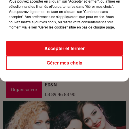
au
16 décembre 2022 à 21h45
Vous pouvez accepter en cliquant sur "Accepter et fermer", ou affiner en
sélectionnant les finalités et/ou partenaires dans "Gérer mes choix".
Vous pouvez également refuser en cliquant sur "Continuer sans
accepter". Vos préférences ne s'appliqueront que pour ce site. Vous
Payant
pouvez mettre à jour vos choix, ou retirer votre consentement à tout
Tarif
moment via le lien "Gérer les cookies" situé en bas de chaque page.
Prix : de 22€ à 26€
Accepter et fermer
Espace Dollfus et Noack 20a rue Jean
Lieu
de la Fontaine 68390
Gérer mes choix
68390
SAUSHEIM
ED&N
Organisateur
03 89 46 83 90