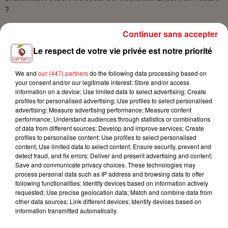
?
Chant et percussions : Christel Kern
Continuer sans accepter
Piano et chœurs : Laura Strubel
Le respect de votre vie privée est notre priorité
Violon électrique et chœurs : Caroline Stenger
Mise en scène et direction artistique : Christel Kern
We and
our (447) partners
do the following data processing based on
Création lumières : Loïc Marafini
your consent and/or our legitimate interest: Store and/or access
Direction vocale de Christel : Richard Cross
information on a device; Use limited data to select advertising; Create
Arrangements musicaux : Les 3 filles et Grégory Ott
profiles for personalised advertising; Use profiles to select personalised
advertising; Measure advertising performance; Measure content
Arrangements des chœurs : Les 3 filles et Damien Schubert
performance; Understand audiences through statistics or combinations
of data from different sources; Develop and improve services; Create
profiles to personalise content; Use profiles to select personalised
content; Use limited data to select content; Ensure security, prevent and
detect fraud, and fix errors; Deliver and present advertising and content;
Save and communicate privacy choices. These technologies may
Ajouter à votre calendrier
process personal data such as IP address and browsing data to offer
following functionalities: Identify devices based on information actively
requested; Use precise geolocation data; Match and combine data from
other data sources; Link different devices; Identify devices based on
information transmitted automatically.
du
16 décembre 2022 à 20h30
Date