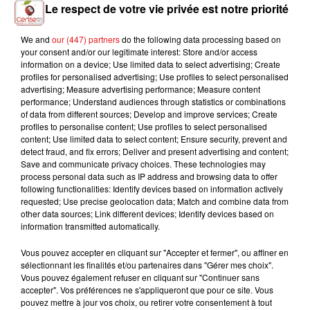
Le respect de votre vie privée est notre priorité
We and
our (447) partners
do the following data processing based on
your consent and/or our legitimate interest: Store and/or access
information on a device; Use limited data to select advertising; Create
profiles for personalised advertising; Use profiles to select personalised
advertising; Measure advertising performance; Measure content
performance; Understand audiences through statistics or combinations
of data from different sources; Develop and improve services; Create
profiles to personalise content; Use profiles to select personalised
content; Use limited data to select content; Ensure security, prevent and
detect fraud, and fix errors; Deliver and present advertising and content;
INCENDIES : 184 PERSONNES INTERPELLÉES DEPUIS DÉBUT
Save and communicate privacy choices. These technologies may
JUILLET, DES...
process personal data such as IP address and browsing data to offer
following functionalities: Identify devices based on information actively
requested; Use precise geolocation data; Match and combine data from
other data sources; Link different devices; Identify devices based on
information transmitted automatically.
Vous pouvez accepter en cliquant sur "Accepter et fermer", ou affiner en
sélectionnant les finalités et/ou partenaires dans "Gérer mes choix".
Vous pouvez également refuser en cliquant sur "Continuer sans
accepter". Vos préférences ne s'appliqueront que pour ce site. Vous
pouvez mettre à jour vos choix, ou retirer votre consentement à tout