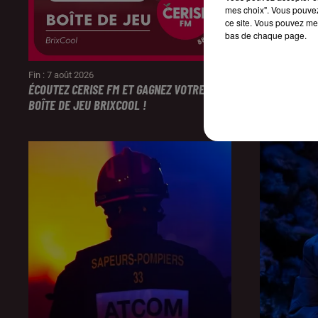
mes choix". Vous pouvez
ce site. Vous pouvez met
bas de chaque page.
Fin : 7 août 2026
Fin : 7 août 20
ÉCOUTEZ CERISE FM ET GAGNEZ VOTRE
CERISE FM 
BOÎTE DE JEU BRIXCOOL !
FAMILLE AU 