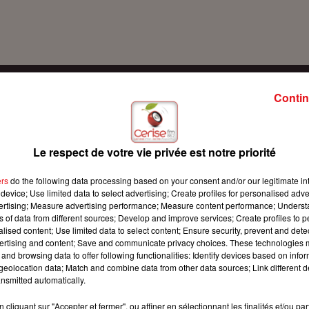
Contin
Le respect de votre vie privée est notre priorité
ers
do the following data processing based on your consent and/or our legitimate int
device; Use limited data to select advertising; Create profiles for personalised adver
vertising; Measure advertising performance; Measure content performance; Unders
ns of data from different sources; Develop and improve services; Create profiles to 
alised content; Use limited data to select content; Ensure security, prevent and detect
ertising and content; Save and communicate privacy choices. These technologies
and browsing data to offer following functionalities: Identify devices based on infor
eolocation data; Match and combine data from other data sources; Link different de
nsmitted automatically.
cliquant sur "Accepter et fermer", ou affiner en sélectionnant les finalités et/ou pa