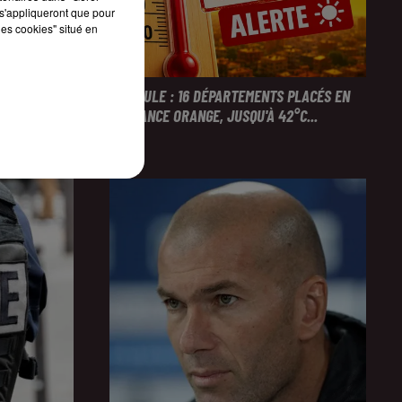
s'appliqueront que pour
les cookies" situé en
NTERPELLÉES
CANICULE : 16 DÉPARTEMENTS PLACÉS EN
VIGILANCE ORANGE, JUSQU'À 42°C...