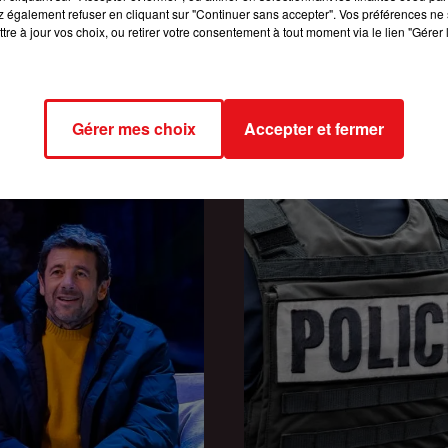
 également refuser en cliquant sur "Continuer sans accepter". Vos préférences ne 
tre à jour vos choix, ou retirer votre consentement à tout moment via le lien "Gérer 
INCENDIES : 184 PERSONNES I
26
VOUS OFFRE VOTRE PASS
Gérer mes choix
Accepter et fermer
DEPUIS DÉBUT JUILLET, DES...
PARC ASTÉRIX !