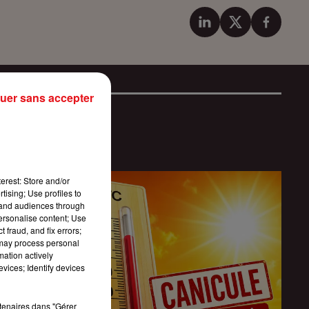
uer sans accepter
erest: Store and/or
tising; Use profiles to
tand audiences through
personalise content; Use
 fraud, and fix errors;
 may process personal
mation actively
vices; Identify devices
rtenaires dans "Gérer