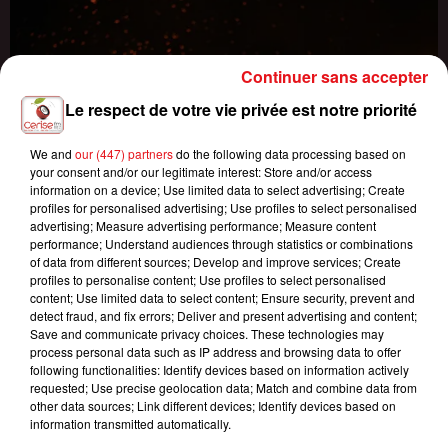
Continuer sans accepter
Le respect de votre vie privée est notre priorité
We and
our (447) partners
do the following data processing based on
your consent and/or our legitimate interest: Store and/or access
information on a device; Use limited data to select advertising; Create
profiles for personalised advertising; Use profiles to select personalised
advertising; Measure advertising performance; Measure content
performance; Understand audiences through statistics or combinations
of data from different sources; Develop and improve services; Create
profiles to personalise content; Use profiles to select personalised
content; Use limited data to select content; Ensure security, prevent and
detect fraud, and fix errors; Deliver and present advertising and content;
Save and communicate privacy choices. These technologies may
process personal data such as IP address and browsing data to offer
following functionalities: Identify devices based on information actively
requested; Use precise geolocation data; Match and combine data from
other data sources; Link different devices; Identify devices based on
INCENDIES : 184 PERSONNES INTERPELLÉES DEPUIS DÉBUT
information transmitted automatically.
JUILLET, DES...