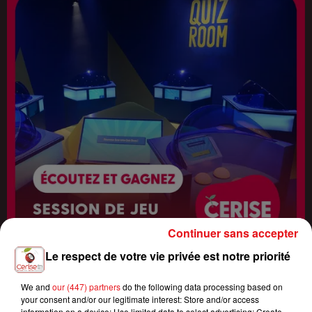
Continuer sans accepter
Le respect de votre vie privée est notre priorité
We and
our (447) partners
do the following data processing based on
Fin : 14 août 2026
your consent and/or our legitimate interest: Store and/or access
ÉCOUTEZ CERISE FM ET GAGNEZ VOTRE SESSION DE JEU QUIZ
information on a device; Use limited data to select advertising; Create