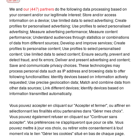
We and
our (447) partners
do the following data processing based on
your consent and/or our legitimate interest: Store and/or access
information on a device; Use limited data to select advertising; Create
profiles for personalised advertising; Use profiles to select personalised
advertising; Measure advertising performance; Measure content
performance; Understand audiences through statistics or combinations
of data from different sources; Develop and improve services; Create
profiles to personalise content; Use profiles to select personalised
INCENDIES : 184 PERSONNES INTERPELLÉES DEPUIS DÉBUT
content; Use limited data to select content; Ensure security, prevent and
JUILLET, DES...
detect fraud, and fix errors; Deliver and present advertising and content;
Save and communicate privacy choices. These technologies may
process personal data such as IP address and browsing data to offer
following functionalities: Identify devices based on information actively
requested; Use precise geolocation data; Match and combine data from
other data sources; Link different devices; Identify devices based on
information transmitted automatically.
Vous pouvez accepter en cliquant sur "Accepter et fermer", ou affiner en
sélectionnant les finalités et/ou partenaires dans "Gérer mes choix".
Vous pouvez également refuser en cliquant sur "Continuer sans
accepter". Vos préférences ne s'appliqueront que pour ce site. Vous
pouvez mettre à jour vos choix, ou retirer votre consentement à tout
moment via le lien "Gérer les cookies" situé en bas de chaque page.