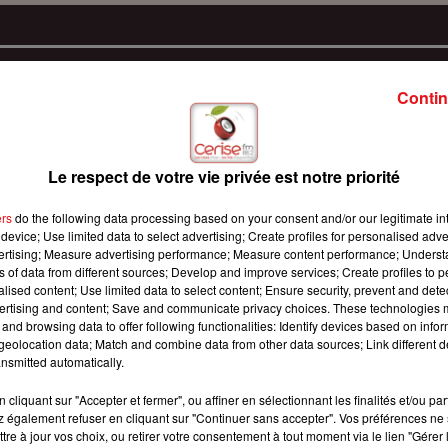
Contin
Le respect de votre vie privée est notre priorité
ers
do the following data processing based on your consent and/or our legitimate int
device; Use limited data to select advertising; Create profiles for personalised adver
vertising; Measure advertising performance; Measure content performance; Unders
ns of data from different sources; Develop and improve services; Create profiles to 
alised content; Use limited data to select content; Ensure security, prevent and detect
ertising and content; Save and communicate privacy choices. These technologies
and browsing data to offer following functionalities: Identify devices based on infor
eolocation data; Match and combine data from other data sources; Link different de
nsmitted automatically.
cliquant sur "Accepter et fermer", ou affiner en sélectionnant les finalités et/ou pa
 également refuser en cliquant sur "Continuer sans accepter". Vos préférences ne 
tre à jour vos choix, ou retirer votre consentement à tout moment via le lien "Gérer 