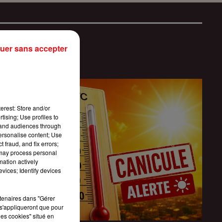
uer sans accepter
erest: Store and/or
tising; Use profiles to
tand audiences through
personalise content; Use
 fraud, and fix errors;
 may process personal
mation actively
vices; Identify devices
rtenaires dans "Gérer
s'appliqueront que pour
les cookies" situé en