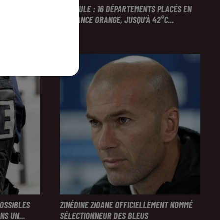
NTERPELLÉES
CANICULE : 16 DÉPARTEMENTS PLACÉS EN
VIGILANCE ORANGE, JUSQU'À 42°C...
POSSIBLES
ZINÉDINE ZIDANE OFFICIELLEMENT NOMMÉ
S UN...
SÉLECTIONNEUR DES BLEUS