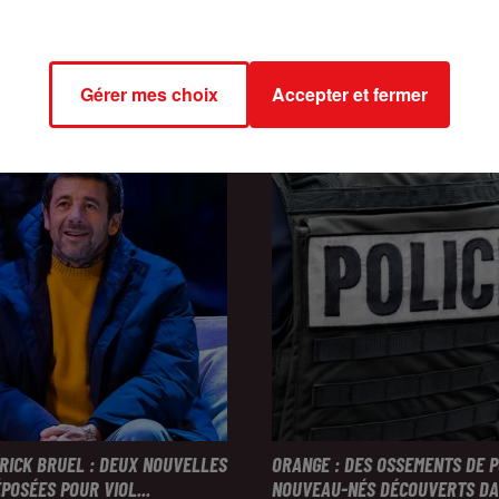
INCENDIES : 184 PERSONNES I
2026
RISE FM ET GAGNEZ VOTRE
DEPUIS DÉBUT JUILLET, DES...
JEU QUIZ ROOM ENTRE...
Gérer mes choix
Accepter et fermer
TRICK BRUEL : DEUX NOUVELLES
ORANGE : DES OSSEMENTS DE 
POSÉES POUR VIOL...
NOUVEAU-NÉS DÉCOUVERTS DAN