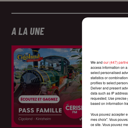
A LA UNE
We and
our (447) partn
access information on a 
select personalised ad
statistics or combinatio
profiles to select person
Deliver and present adv
data such as IP address 
requested; Use precise g
based on information tra
Vous pouvez accepter en 
mes choix". Vous pouvez
ce site. Vous pouvez met