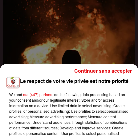
Continuer sans accepter
Le respect de votre vie privée est notre priorité
INCENDIES : 184 PERSONNES INTERPELLÉES DEPUIS DÉBUT
JUILLET, DES...
We and
our (447) partners
do the following data processing based on
your consent and/or our legitimate interest: Store and/or access
information on a device; Use limited data to select advertising; Create
profiles for personalised advertising; Use profiles to select personalised
advertising; Measure advertising performance; Measure content
performance; Understand audiences through statistics or combinations
of data from different sources; Develop and improve services; Create
profiles to personalise content; Use profiles to select personalised