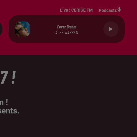
Live :
CERISE FM
Podcasts
Fever Dream
ALEX WARREN
7 !
m !
sents.