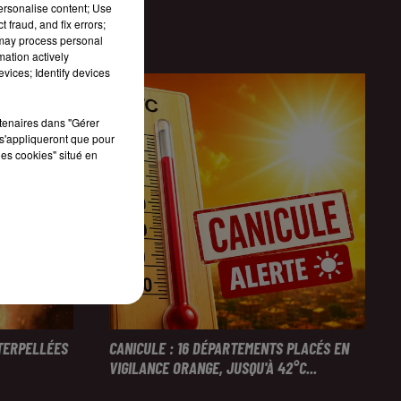
personalise content; Use
 fraud, and fix errors;
 may process personal
mation actively
vices; Identify devices
rtenaires dans "Gérer
s'appliqueront que pour
les cookies" situé en
NTERPELLÉES
CANICULE : 16 DÉPARTEMENTS PLACÉS EN
VIGILANCE ORANGE, JUSQU'À 42°C...