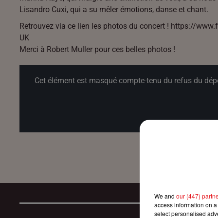
Lisandro Cuxi, qui a su mêler émotions, danse et chant.
Retrouvez via ce lien les photos du concert ! https:/
UK
Merci à Robert Muller pour ces belles photos !
Cet élément est masqué compte-tenu du refus du dépôt 
We and
our (447) partn
access information on a 
select personalised ad