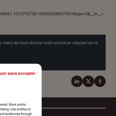
1870940061.1073742758.100000208007367&type=3&__tn__=-
, merci de nous donner votre accord en cliquant sur le
uer sans accepter
erest: Store and/or
tising; Use profiles to
tand audiences through