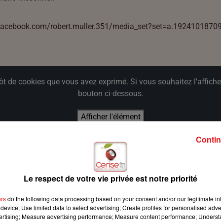
/www.facebook.com/robert.muller.351/media_set?set=a.192410
de cookies que vous avez exprimé. Si vous souhaitez l'afficher
bouton ci-dessous.
Afficher l'élément
Contin
Le respect de votre vie privée est notre priorité
ers
do the following data processing based on your consent and/or our legitimate int
device; Use limited data to select advertising; Create profiles for personalised adver
vertising; Measure advertising performance; Measure content performance; Unders