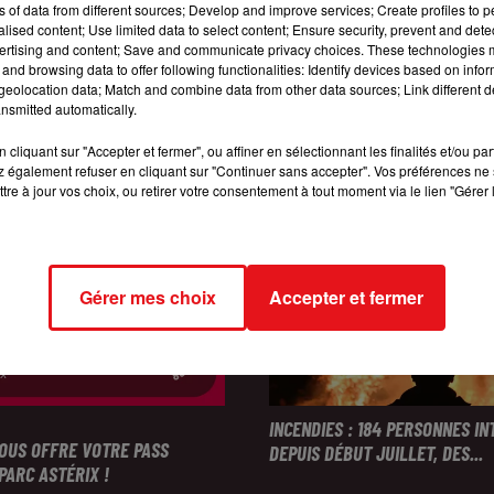
ns of data from different sources; Develop and improve services; Create profiles to 
alised content; Use limited data to select content; Ensure security, prevent and detect
ertising and content; Save and communicate privacy choices. These technologies
and browsing data to offer following functionalities: Identify devices based on infor
eolocation data; Match and combine data from other data sources; Link different de
nsmitted automatically.
cliquant sur "Accepter et fermer", ou affiner en sélectionnant les finalités et/ou pa
 également refuser en cliquant sur "Continuer sans accepter". Vos préférences ne 
tre à jour vos choix, ou retirer votre consentement à tout moment via le lien "Gérer 
Gérer mes choix
Accepter et fermer
INCENDIES : 184 PERSONNES I
VOUS OFFRE VOTRE PASS
DEPUIS DÉBUT JUILLET, DES...
PARC ASTÉRIX !