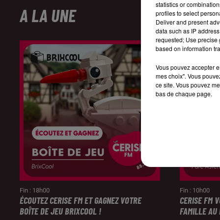
statistics or combinatio
A LA UNE
profiles to select person
Deliver and present adv
data such as IP address 
requested; Use precise g
based on information tra
Vous pouvez accepter en 
mes choix". Vous pouvez
ce site. Vous pouvez met
bas de chaque page.
Fin : 18h00
Fin : 10h00
ÉCOUTEZ CERISE FM ET GAGNEZ VOTRE
CERISE FM 
BOÎTE DE JEU BRIXCOOL !
FAMILLE AU 