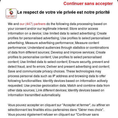
Continuer sans accepter
Le respect de votre vie privée est notre priorité
We and
our (447) partners
do the following data processing based on
your consent and/or our legitimate interest: Store and/or access
information on a device; Use limited data to select advertising; Create
profiles for personalised advertising; Use profiles to select personalised
advertising; Measure advertising performance; Measure content
performance; Understand audiences through statistics or combinations
of data from different sources; Develop and improve services; Create
profiles to personalise content; Use profiles to select personalised
content; Use limited data to select content; Ensure security, prevent and
detect fraud, and fix errors; Deliver and present advertising and content;
Save and communicate privacy choices. These technologies may
process personal data such as IP address and browsing data to offer
following functionalities: Identify devices based on information actively
requested; Use precise geolocation data; Match and combine data from
CANICULE : 16 DÉPARTEMENTS PLACÉS EN VIGILANCE ORANGE,
other data sources; Link different devices; Identify devices based on
JUSQU'À 42°C...
information transmitted automatically.
Vous pouvez accepter en cliquant sur "Accepter et fermer", ou affiner en
sélectionnant les finalités et/ou partenaires dans "Gérer mes choix".
Vous pouvez également refuser en cliquant sur "Continuer sans