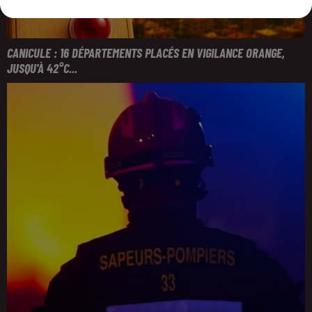
CANICULE : 16 DÉPARTEMENTS PLACÉS EN VIGILANCE ORANGE,
JUSQU'À 42°C...