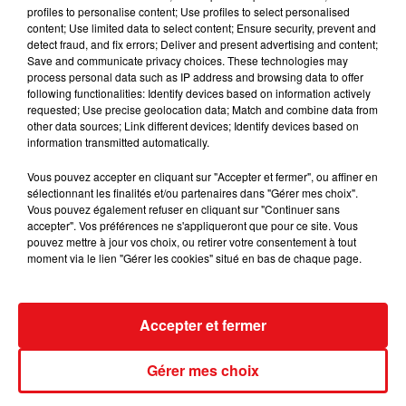
profiles to personalise content; Use profiles to select personalised
INCENDIES : 184 PERSONNES INTERPELLÉES DEPUIS DÉBUT
content; Use limited data to select content; Ensure security, prevent and
detect fraud, and fix errors; Deliver and present advertising and content;
JUILLET, DES...
Save and communicate privacy choices. These technologies may
process personal data such as IP address and browsing data to offer
following functionalities: Identify devices based on information actively
requested; Use precise geolocation data; Match and combine data from
other data sources; Link different devices; Identify devices based on
information transmitted automatically.
Vous pouvez accepter en cliquant sur "Accepter et fermer", ou affiner en
sélectionnant les finalités et/ou partenaires dans "Gérer mes choix".
Vous pouvez également refuser en cliquant sur "Continuer sans
accepter". Vos préférences ne s'appliqueront que pour ce site. Vous
pouvez mettre à jour vos choix, ou retirer votre consentement à tout
moment via le lien "Gérer les cookies" situé en bas de chaque page.
Accepter et fermer
Gérer mes choix